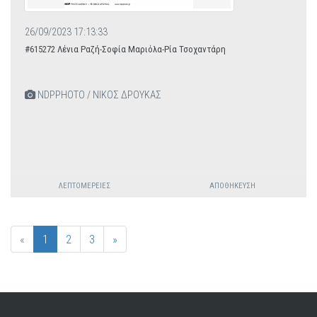
26/09/2023 17:13:33
#615272 Λένια Ραζή-Σοφία Μαριόλα-Ρία Τσοχαντάρη
NDPPHOTO / ΝΙΚΟΣ ΔΡΟΥΚΑΣ
ΛΕΠΤΟΜΈΡΕΙΕΣ
ΑΠΟΘΉΚΕΥΣΗ
«
1
2
3
»