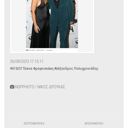
26/09/2023 17:13:11
#615257 Έλενα Φραγκισκάκη-Αλέξανδρος Πολυχρονιάδης
NDPPHOTO / ΝΙΚΟΣ ΔΡΟΥΚΑΣ
ΛΕΠΤΟΜΈΡΕΙΕΣ
ΑΠΟΘΉΚΕΥΣΗ