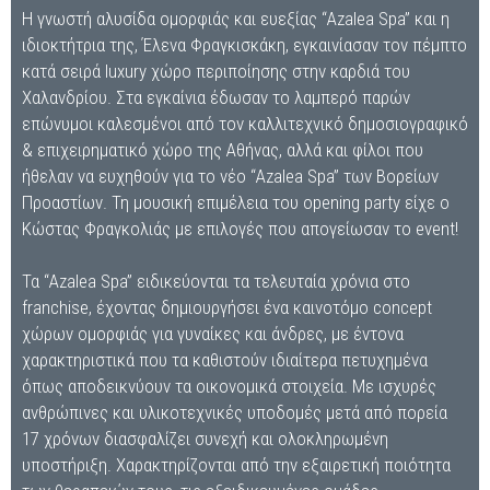
Η γνωστή αλυσίδα ομορφιάς και ευεξίας “Azalea Spa” και η
ιδιοκτήτρια της, Έλενα Φραγκισκάκη, εγκαινίασαν τον πέμπτο
κατά σειρά luxury χώρο περιποίησης στην καρδιά του
Χαλανδρίου. Στα εγκαίνια έδωσαν το λαμπερό παρών
επώνυμοι καλεσμένοι από τον καλλιτεχνικό δημοσιογραφικό
& επιχειρηματικό χώρο της Αθήνας, αλλά και φίλοι που
ήθελαν να ευχηθούν για το νέο “Azalea Spa” των Βορείων
Προαστίων. Τη μουσική επιμέλεια του opening party είχε o
Κώστας Φραγκολιάς με επιλογές που απογείωσαν το event!
Τα “Azalea Spa” ειδικεύονται τα τελευταία χρόνια στο
franchise, έχοντας δημιουργήσει ένα καινοτόμο concept
χώρων ομορφιάς για γυναίκες και άνδρες, με έντονα
χαρακτηριστικά που τα καθιστούν ιδιαίτερα πετυχημένα
όπως αποδεικνύουν τα οικονομικά στοιχεία. Με ισχυρές
ανθρώπινες και υλικοτεχνικές υποδομές μετά από πορεία
17 χρόνων διασφαλίζει συνεχή και ολοκληρωμένη
υποστήριξη. Χαρακτηρίζονται από την εξαιρετική ποιότητα