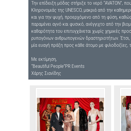
Την επίδειξη μόδας στήριξε το νερό “AVATON”, πο
Κληρονομιάς της UNESCO, μακριά από την καθημερι
και για την ψυχή, προερχόμενο από τη φύση, καθώς
παραμένει αγνό και φυσικό, ανέγγιχτο από την βι
καθαρότητα του επιτυγχάνεται χωρίς χημικές προσ
ρυπογόνων ανθρωπογενών δραστηριοτήτων. Έτσι, δ
μία ευαγή πράξη προς κάθε άτομο με φιλοδοξίες, τ
Με εκτίμηση,
“Beautiful People”PR Events
Χάρης Σιανίδης