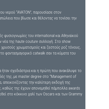
 του νερού “AVATON”, παρουσίασε στον
πώλεια που βίωσε και θέλοντας να τονίσει την
 φυσιογνωμίες του international και Αθηναϊκού
ν νέα της haute couture συλλογή. Στο show
ε χρυσούς χρωματισμούς και ζεστούς ροζ τόνους,
το φαντασμαγορικό catwalk σαν τα κύματα του
ία ήταν σχεδιάστρια και η πρώτη που ανακάλυψε το
δές της, με master degree στο “Management of
α, απεικονίζοντας την καλύτερη εκδοχή της
ας, καθώς της έχουν απονεμηθεί πάμπολλα awards
ρεθεί στο κόκκινο χαλί των Oscars και των Grammy