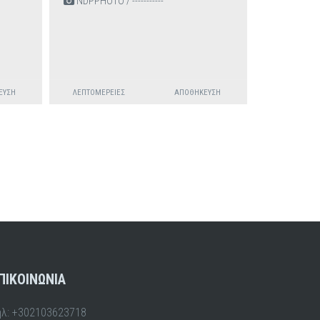
NDPPHOTO / -----------
ΕΥΣΗ
ΛΕΠΤΟΜΈΡΕΙΕΣ
ΑΠΟΘΉΚΕΥΣΗ
ΠΙΚΟΙΝΩΝΙΑ
ηλ: +302103623718