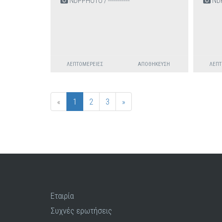
NDPPHOTO / -----------
NDPP
ΛΕΠΤΟΜΈΡΕΙΕΣ
ΑΠΟΘΉΚΕΥΣΗ
ΛΕΠΤ
«
1
2
3
»
Εταιρία
Συχνές ερωτήσεις