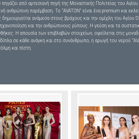
υ πηγάζει από αρτεσιανή πηγή της Μοναστικής Πολιτείας του Αγίου
νή ανθρώπινη παρέμβαση. Το “AVATON” είναι ένα premium και εκλε
 δημιουργείται ανάμεσα στους βράχους και την ομίχλη του Αγίου Ό
ομηχανοποίηση και την ανθρώπινους ρύπους. Η γεύση και τα συστατ
θήκες. Η απουσία των επιβλαβών στοιχείων, οφείλεται στις μονα
ίπλα σε κάθε ανάγκη και στο συνάνθρωπο, η αρωγή του νερού “AV
όλμη και πίστη.