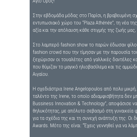
Άγιο Όρος!
Στην εβδομάδα μόδας στο Παρίσι, η βραβευμένη σχ
εντυπωσιακό χώρο του “Plaza Athénée”, τη νέα τη
αξία και την απόλαυση κάθε στιγμής της ζωής μας,
Στο λαμπερό fashion show το παρών έδωσαν φίλοι 
fashion crowd που την τίμησαν με την παρουσία το
ξεχώρισαν οι τουαλέτες από γαλλικές δαντέλες κ
που θύμιζαν το μαγικό ηλιοβασίλεμα και τις αμμώ
Αιγαίου.
Η σχεδιάστρια Ιrene Angelopoulos από πολυ μικρή,
ταλέντο της Ιrene, το οποίο αδιαμφισβήτητα δεν 
Bussiness Innovation & Technology”, αποφάσισε να
θηλυκότητας, με απόλυτο σεβασμό στη γυναικεία φ
για τα σχέδια της και τη συνεχή ανάπτυξη της. Οι
Awards. Μότο της είναι: “Έχεις γεννηθεί για να λάμπ