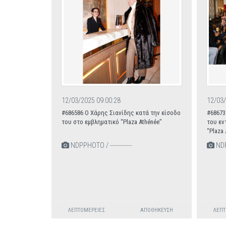
12/03/2025 09:00:28
12/03/
#686586 O Χάρης Σιανίδης κατά την είσοδο
#68673
του στο εμβληματικό “Plaza Athénée”
του εν
“Plaza 
NDPPHOTO / -----------
NDPP
ΛΕΠΤΟΜΈΡΕΙΕΣ
ΑΠΟΘΉΚΕΥΣΗ
ΛΕΠΤ