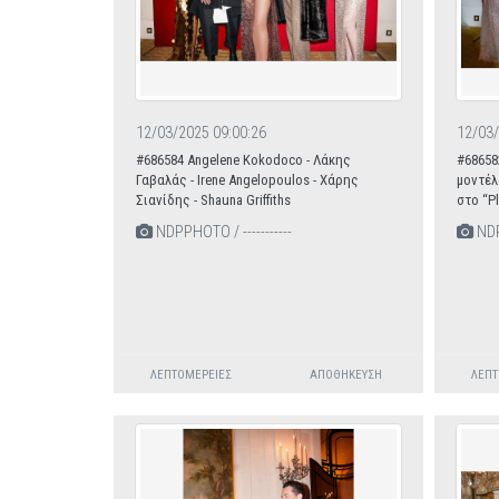
12/03/2025 09:00:26
12/03/
#686584 Angelene Kokodoco - Λάκης
#68658
Γαβαλάς - Ιrene Angelopoulos - Χάρης
μοντέλ
Σιανίδης - Shauna Griffiths
στο “P
NDPPHOTO / -----------
NDPP
ΛΕΠΤΟΜΈΡΕΙΕΣ
ΑΠΟΘΉΚΕΥΣΗ
ΛΕΠΤ