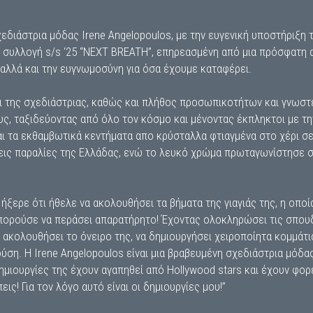
εδιάστρια μόδας Ιrene Angelopoulos, με την ευγενική υποστήριξη
ς συλλογή s/s ‘25 “NEXT BREATH”, επηρεασμένη από μια πρόσφατη α
 αλλά και την ευγνωμοσύνη για όσα έχουμε καταφέρει.
της σχεδιάστριας, καθώς και πλήθος προσωπικοτήτων και γνωστές
υς, ταξιδεύοντας από όλο τον κόσμο και μένοντας έκπληκτοι με τη
αι τα εκθαμβωτικά κεντήματα απο κρύσταλλα φτιαγμένα στο χέρι σ
δεις παραλίες της Ελλάδας, ενώ το λευκό χρώμα πρωταγωνίστησε σ
 ήξερε ότι ήθελε να ακολουθήσει τα βήματα της γιαγιάς της, η οπο
μπορούσε να περάσει απαρατήρητο! Έχοντας ολοκληρώσει τις σπου
 ακολουθήσει το όνειρο της, να δημιουργήσει χειροποίητα κομμάτι
ύση. Η Ιrene Angelopoulos είναι μια βραβευμένη σχεδιάστρια μόδ
 δημιουργίες της έχουν αγαπηθεί από Hollywood stars και έχουν φο
εις! Για τον λόγο αυτό είναι οι δημιουργίες μου!”