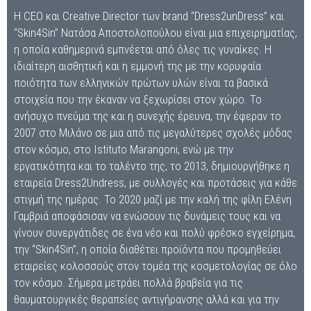
Η CEO και Creative Director των brand “Dress2unDress” και
“Skin4Sin” Νατάσα Αποστολοπούλου είναι μια επιχειρηματίας,
η οποία καθημερινά εμπνέεται από όλες τις γυναίκες. Η
ιδιαίτερη αισθητική και η εμμονή της με την κορυφαία
ποιότητα των ελληνικών πρώτων υλών είναι τα βασικά
στοιχεία που την έκαναν να ξεχωρίσει στον χώρο. Το
ανήσυχο πνεύμα της και η συνεχής έρευνα, την έφεραν το
2007 στο Μιλάνο σε μια από τις μεγαλύτερες σχολές μόδας
στον κόσμο, στο Istituto Marangoni, ενώ με την
εργατικότητα και το ταλέντο της, το 2013, δημιουργήθηκε η
εταιρεία Dress2Undress, με συλλογές και προτάσεις για κάθε
στιγμή της ημέρας. Το 2020 μαζί με την καλή της φίλη Ελένη
Γαμβριά αποφάσισαν να ενώσουν τις δυνάμεις τους και να
γίνουν συνεργάτιδες σε ένα νέο και πολύ φρέσκο εγχείρημα,
την “Skin4Sin”, η οποία διαθέτει προϊόντα που προμηθεύει
εταιρείες κολοσσούς στον τομέα της κοσμετολογίας σε όλο
τον κόσμο. Σήμερα μετράει πολλά βραβεία για τις
θαυματουργικές θεραπείες αντιγήρανσης αλλά και για την