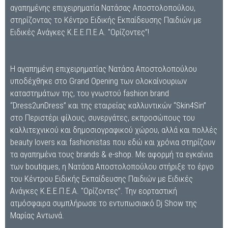
αγαπημένης επιχειρηματία Νατάσας Αποστολοπούλου,
στηρίζοντας το Κέντρο Ειδικής Εκπαίδευσης Παιδιών με
Ειδικές Ανάγκες Κ.Ε.Ε.Π.Ε.Α. "Ορίζοντες”!
H αγαπημένη επιχειρηματίας Νατάσα Αποστολοπούλου
υποδέχθηκε στο Grand Opening των ολοκαίνουριων
καταστημάτων της, του γνωστού fashion brand
“Dress2unDress” και της εταιρείας καλλυντικών “Skin4Sin”
στο Περιστέρι φίλους, συνεργάτες, εκπροσώπους του
καλλιτεχνικού και δημοσιογραφικού χώρου, αλλά και πολλές
beauty lovers και fashionistas που εδώ και χρόνια στηρίζουν
τα αγαπημένα τους brands & e-shop. Με αφορμή τα εγκαίνια
των boutiques, η Νατάσα Αποστολοπούλου στήριξε το έργο
του Κέντρου Ειδικής Εκπαίδευσης Παιδιών με Ειδικές
Ανάγκες Κ.Ε.Ε.Π.Ε.Α. "Ορίζοντες”. Την εορταστική
ατμόσφαιρα συμπλήρωσε τo εντυπωσιακό Dj Show της
Μαρίας Αντωνά.