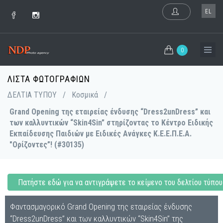
EL
0
ΛΊΣΤΑ ΦΩΤΟΓΡΑΦΙΏΝ
ΔΕΛΤΙΑ ΤΥΠΟΥ
/
Κοσμικά
/
Grand Opening της εταιρείας ένδυσης “Dress2unDress” και
των καλλυντικών “Skin4Sin” στηρίζοντας το Κέντρο Ειδικής
Εκπαίδευσης Παιδιών με Ειδικές Ανάγκες Κ.Ε.Ε.Π.Ε.Α.
"Ορίζοντες”! (#30135)
Πατήστε εδώ για να αντιγράψετε το κείμενο του δελτίου τύπου
Φαντασμαγορικό Grand Opening της εταιρείας ένδυσης
“Dress2unDress” και των καλλυντικών “Skin4Sin” της