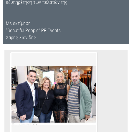
εξυπηρέτηση των πελατών της.
Με εκτίμηση,
“Beautiful People” PR Events
Χάρης Σιανίδης