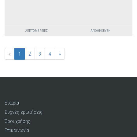
ΛΕΠΤΟΜΈΡΕΙΕΣ
ΑΠΟΘΉΚΕΥΣΗ
«
1
2
3
4
»
Εταιρία
Συχνές ερωτήσεις
Όροι χρήσης
Επικοινωνία