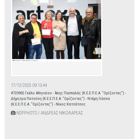
17/12/2025 09:13:44
#720902 Γκέλυ Αθηναίου - Άκης Πασπαλάς (Κ.Ε.Ε.Π.Ε.Α. "Ορίζοντες”) -
Δήμητρα Πατούνη (Κ.Ε.Ε.Π.Ε.Α. "Ορίζοντες”) - Ντέμη Γιάσσα
(Κ.Ε.Ε.Π.Ε.Α. "Ορίζοντες”) - Νίκος Κατσάτσος
NDPPHOTO / ΑΝΔΡΕΑΣ ΝΙΚΟΛΑΡΕΑΣ