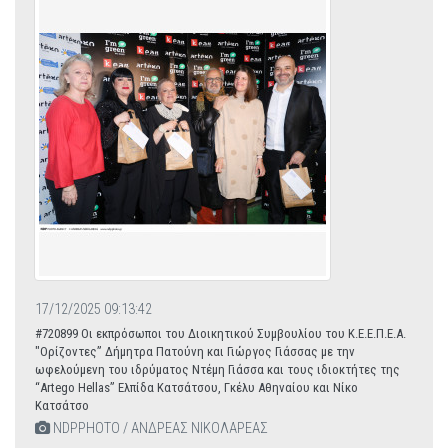
17/12/2025 09:13:42
#720899 Οι εκπρόσωποι του Διοικητικού Συμβουλίου του Κ.Ε.Ε.Π.Ε.Α.
"Ορίζοντες” Δήμητρα Πατούνη και Γιώργος Γιάσσας με την
ωφελούμενη του ιδρύματος Ντέμη Γιάσσα και τους ιδιοκτήτες της
“Artego Hellas” Ελπίδα Κατσάτσου, Γκέλυ Αθηναίου και Νίκο
Κατσάτσο
NDPPHOTO / ΑΝΔΡΕΑΣ ΝΙΚΟΛΑΡΕΑΣ