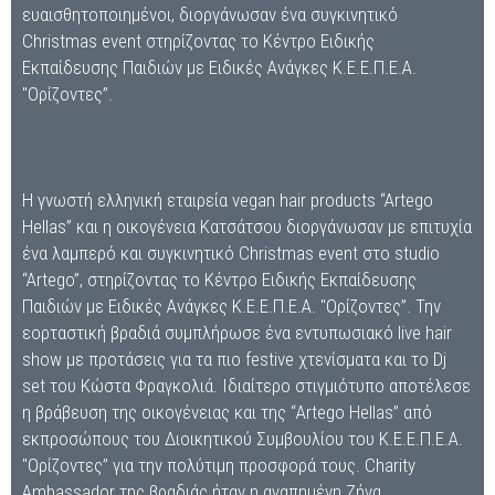
ευαισθητοποιημένοι, διοργάνωσαν ένα συγκινητικό
Christmas event στηρίζοντας το Κέντρο Ειδικής
Εκπαίδευσης Παιδιών με Ειδικές Ανάγκες Κ.Ε.Ε.Π.Ε.Α.
"Ορίζοντες”.
Η γνωστή ελληνική εταιρεία vegan hair products “Artego
Hellas” και η οικογένεια Κατσάτσου διοργάνωσαν με επιτυχία
ένα λαμπερό και συγκινητικό Christmas event στο studio
“Artego”, στηρίζοντας το Κέντρο Ειδικής Εκπαίδευσης
Παιδιών με Ειδικές Ανάγκες Κ.Ε.Ε.Π.Ε.Α. "Ορίζοντες”. Την
εορταστική βραδιά συμπλήρωσε ένα εντυπωσιακό live hair
show με προτάσεις για τα πιο festive χτενίσματα και το Dj
set του Κώστα Φραγκολιά. Ιδιαίτερο στιγμιότυπο αποτέλεσε
η βράβευση της οικογένειας και της “Artego Hellas” από
εκπροσώπους του Διοικητικού Συμβουλίου του Κ.Ε.Ε.Π.Ε.Α.
"Ορίζοντες” για την πολύτιμη προσφορά τους. Charity
Ambassador της βραδιάς ήταν η αγαπημένη Ζήνα