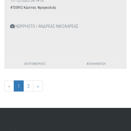
17/12/2025 09:14:07
#720912 Κώστας Φραγκολιάς
NDPPHOTO / ΑΝΔΡΕΑΣ ΝΙΚΟΛΑΡΕΑΣ
ΛΕΠΤΟΜΈΡΕΙΕΣ
ΑΠΟΘΉΚΕΥΣΗ
«
1
2
»