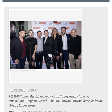
18/12/2023 16:29:17
#629095 Τάσος Μιχαλόπουλος - Κάτια Ταραμπάνκο - Γιάννης
Μπαλούχας - Ραμόνα Βλαντή - Βίκυ Κουλιανού - Παναγιώτης Φράγκος
- Νίκος Σαραντάκης