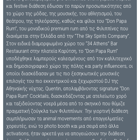
και festive διάθεση έδωσαν το παρών προσωπικότητες από
το χώρο της μόδας, της μουσικής, του αθλητισμού, του
θεάτρου, της τηλεόρασης, καθώς και φίλοι του “Don Papa
Rum”, του μοναδικού premium rum από τις Φιλιππίνες που
διανέμεται στην Ελλάδα από την “The Sky Spirits Company”.
Στον ειδικά διαμορφωμένο χώρο του “34 Athens” Bar
Restaurant στην πλατεία Καρύτση, το “Don Papa Rum”
υποδέχθηκε λαμπερούς καλεσμένους από τον καλλιτεχνικό
και δημοσιογραφικό χώρο της πόλης και party influencers, οι
οποίοι διασκέδασαν με τις πιο ξεσηκωτικές μουσικές
επιλογές του πιο εκκεντρικού και ξεχωριστού DJ της
Αθηναϊκής νύχτας, Quentin, απολαμβάνοντας signature “Don
Papa Rum” Cocktails, διασκεδάζοντας με ατελείωτο χορό
και ταξιδεύοντας νοερά μέσα από το σκηνικό που θύμιζε
πραγματική ζούγκλα των Φιλιππίνων. Την γιορτινή διάθεση
συμπλήρωσαν τα animal movements από επαγγελματίες
χορευτές, ενώ το photo booth και μια σειρά από άλλα
activations, ήταν αρκετά για να απογειώσουν την διάθεση