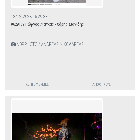
18/12/2023 16:29:33
#629109 Γιώργος Λιάγκας - Χάρης Σιανίδης
NDPPHOTO / ΑΝΔΡΕΑΣ ΝΙΚΟΛΑΡΕΑΣ
ΛΕΠΤΟΜΈΡΕΙΕΣ
ΑΠΟΘΉΚΕΥΣΗ