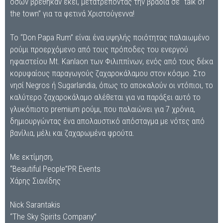
όσων βρέθηκαν εκεί, μετατρέποντας την βραδιά σε “talk of
the town” για τα φετινά Χριστούγεννα!
Το “Don Papa Rum” είναι ένα υψηλής ποιότητας παλαιωμένο
ρούμι προερχόμενο από τους πρόποδες του ενεργού
ηφαιστείου Mt. Kanlaon των Φιλιππίνων, ενός από τους δέκα
κορυφαίους παραγωγούς ζαχαροκάλαμου στον κόσμο. Στο
νησί Negros ή Sugarlandia, όπως το αποκαλούν οι ντόπιοι, το
καλύτερο ζαχαροκάλαμο αλέθεται για να παράξει αυτό το
γλυκόπιοτο premium ρούμι, που παλαιώνει για 7 χρόνια,
δημιουργώντας ένα απολαυστικό απόσταγμα με νότες από
βανίλια, μέλι και ζαχαρωμένα φρούτα.
Με εκτίμηση,
“Beautiful People”PR Events
Χάρης Σιανίδης
Nick Sarantakis
“The Sky Spirits Company”