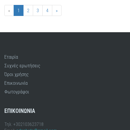
«
1
2
3
4
»
Εταιρία
Συχνές ερωτήσεις
Όροι χρήσης
Επικοινωνία
Φωτογράφοι
ΕΠΙΚΟΙΝΩΝΙΑ
Τηλ: +302103623718