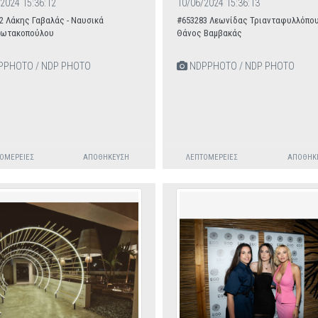
2024 15:36:12
10/06/2024 15:36:13
2 Λάκης Γαβαλάς - Ναυσικά
#653283 Λεωνίδας Τριανταφυλλόπου
ιωτακοπούλου
Θάνος Βαμβακάς
PHOTO / NDP PHOTO
NDPPHOTO / NDP PHOTO
ΟΜΈΡΕΙΕΣ
ΑΠΟΘΉΚΕΥΣΗ
ΛΕΠΤΟΜΈΡΕΙΕΣ
ΑΠΟΘΉΚ