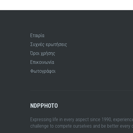
Εταιρία
Συχνές ερωτήσεις
Όροι χρήσης
Επικοινωνία
Φωτογράφοι
NDPPHOTO
Expressing life in every aspect since 1990, experienc
challenge to compete ourselves and be better every 