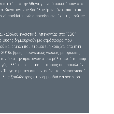
ειστικά από την Αθήνα, για να διασκεδάσουν στο
και Κωνσταντίνος Βασάλος ήταν μόνο κάποιοι που
ρινά cocktails, ενώ διασκέδασαν μέχρι τις πρώτες
ναι καθόλου εγωιστικό. Απεναντίας στο “EGO”
της φύσης δημιουργούν μια ατμόσφαιρα, που
ύ και brunch που ετοιμάζει η κουζίνα, από mini
 “EGO” θα βρεις μεσογειακές γεύσεις με φρέσκες
ι τον δικό της πρωταγωνιστικό ρόλο, αφού το μπαρ
ταγές αλλά και signature προτάσεις σε προκαλούν
τον Ταΰγετο με την απεραντοσύνη του Μεσσηνιακού
τελείς ξαπλώστρες στην αμμουδιά για non stop