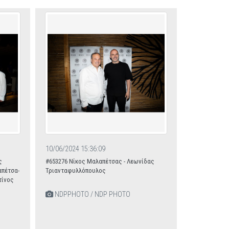
10/06/2024 15:36:09
ς
#653276 Νίκος Μαλαπέτσας - Λεωνίδας
απέτσα-
Τριανταφυλλόπουλος
τίνος
NDPPHOTO / NDP PHOTO