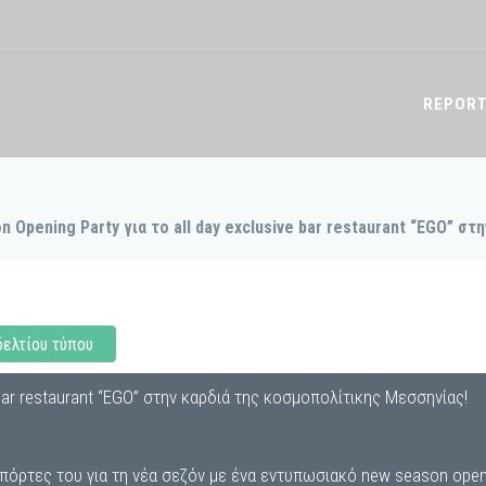
REPOR
 Opening Party για το all day exclusive bar restaurant “EGO” σ
δελτίου τύπου
 bar restaurant “EGO” στην καρδιά της κοσμοπολίτικης Μεσσηνίας!
 τις πόρτες του για τη νέα σεζόν με ένα εντυπωσιακό new season o