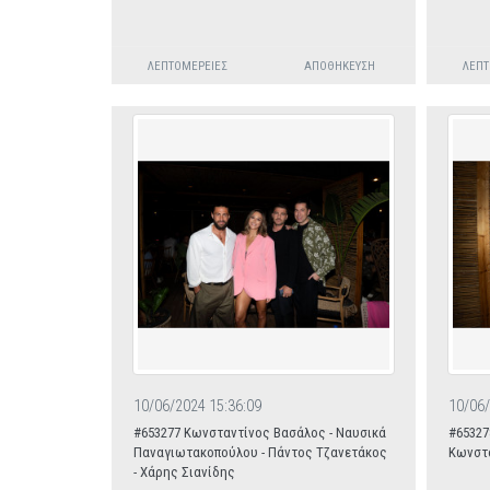
ΛΕΠΤΟΜΈΡΕΙΕΣ
ΑΠΟΘΉΚΕΥΣΗ
ΛΕΠΤ
10/06/2024 15:36:09
10/06/
#653277 Κωνσταντίνος Βασάλος - Ναυσικά
#65327
Παναγιωτακοπούλου - Πάντος Τζανετάκος
Κωνστ
- Χάρης Σιανίδης