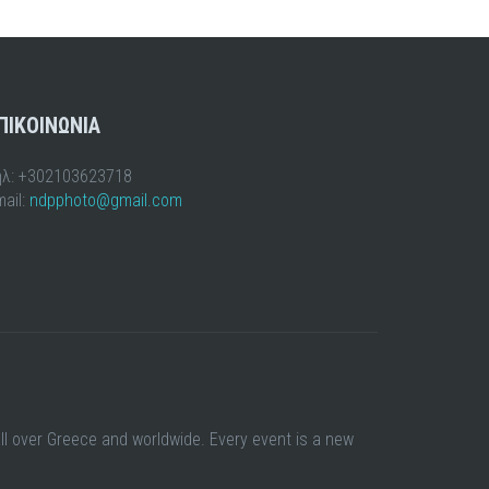
ΠΙΚΟΙΝΩΝΙΑ
ηλ: +302103623718
ail:
ndpphoto@gmail.com
all over Greece and worldwide. Every event is a new