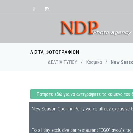
ΛΊΣΤΑ ΦΩΤΟΓΡΑΦΙΏΝ
ΔΕΛΤΙΑ ΤΥΠΟΥ
/
Κοσμικά
/
New Season
Πατήστε εδώ για να αντιγράψετε το κείμενο του 
New Season Opening Party για το all day exclusive
Το all day exclusive bar restaurant “EGO” άνοιξε