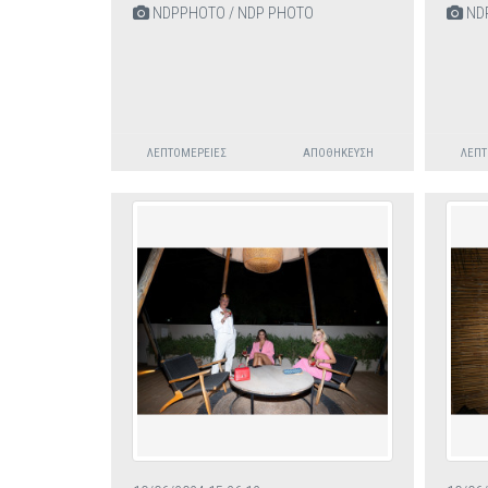
NDPPHOTO / NDP PHOTO
NDP
ΛΕΠΤΟΜΈΡΕΙΕΣ
ΑΠΟΘΉΚΕΥΣΗ
ΛΕΠΤ