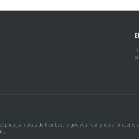
Ε
Τ
Em
ed photojournalists do their best to give you fresh photos for events 
day.