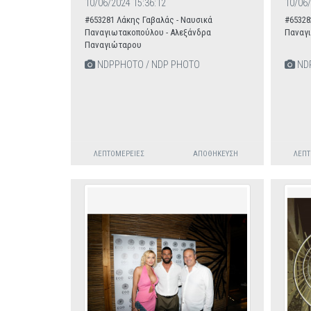
10/06/2024 15:36:12
10/06/
#653281 Λάκης Γαβαλάς - Ναυσικά
#65328
Παναγιωτακοπούλου - Αλεξάνδρα
Παναγ
Παναγιώταρου
NDPPHOTO / NDP PHOTO
NDP
ΛΕΠΤΟΜΈΡΕΙΕΣ
ΑΠΟΘΉΚΕΥΣΗ
ΛΕΠΤ