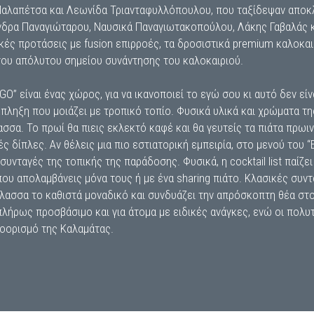
Μαλαπέτσα και Λεωνίδα Τριανταφυλλόπουλου, που ταξίδεψαν αποκλ
νδρα Παναγιώταρου, Ναυσικά Παναγιωτακοπούλου, Λάκης Γαβαλάς 
κές προτάσεις με fusion επιρροές, τα δροσιστικά premium καλοκαι
ου απόλυτου σημείου συνάντησης του καλοκαιριού.
GO” είναι ένας χώρος, για να ικανοποιεί το εγώ σου κι αυτό δεν εί
 έκπληξη που μοιάζει με τροπικό τοπίο. Φυσικά υλικά και χρώματα 
σσα. Το πρωί θα πιεις εκλεκτό καφέ και θα γευτείς τα πιάτα πρωινο
ές δίπλες. Αν θέλεις μια πιο εστιατορική εμπειρία, στο μενού του
υνταγές της τοπικής της παράδοσης. Φυσικά, η cocktail list παίζε
που απολαμβάνεις μόνα τους ή με ένα sharing πιάτο. Κλασικές συν
θάλασσα το καθιστά μοναδικό και συνδυάζει την απρόσκοπτη θέα σ
πλήρως προσβάσιμο και για άτομα με ειδικές ανάγκες, ενώ οι πολυ
ροορισμό της Καλαμάτας.