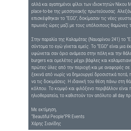
αλλά και αγαπημένοι φίλοι των ιδιοκτητών Νίκου 
place-to-be της μεσσηνιακής πρωτεύουσας. Αλεξά
επισκέφθηκαν το “EGO”, δοκίμασαν τις νέες γευστι
πρωινές ώρες μαζί με τους υπόλοιπους θαμώνες τ
Στην παραλία της Καλαμάτας (Ναυαρίνου 241) το “E
σύντομα το εγώ γίνεται εμείς. Το “EGO” είναι μια
υψώνεται σαν όριο ανάμεσα στην πόλη και την θάλα
burgers και ομελέτες μέχρι βάφλες και καλαματιαν
πρώτες ύλες από την περιοχή και με αναφορές σε σ
ξεκινά από νωρίς να δημιουργεί δροσιστικά ποτά, 
να τις δοκιμάσεις. Η ιδανική του θέση πάνω στη 
κόλπου. Το κομψό και φιλόξενο περιβάλλον είναι 
ηλιοθεραπεία, το καθιστούν τον απόλυτο all day π
Με εκτίμηση,
“Beautiful People”PR Events
Χάρης Σιανίδης