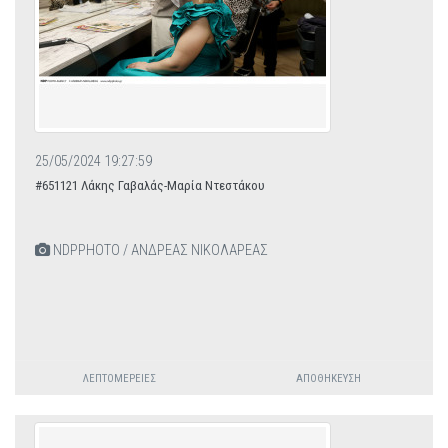
25/05/2024 19:27:59
#651121 Λάκης Γαβαλάς-Μαρία Ντεστάκου
NDPPHOTO / ΑΝΔΡΕΑΣ ΝΙΚΟΛΑΡΕΑΣ
ΛΕΠΤΟΜΈΡΕΙΕΣ
ΑΠΟΘΉΚΕΥΣΗ