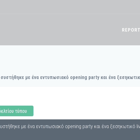
REPOR
 συστήθηκε με ένα εντυπωσιακό opening party και ένα ξεσηκωτικ
δελτίου τύπου
συστήθηκε με ένα εντυπωσιακό opening party και ένα ξεσηκωτικό l