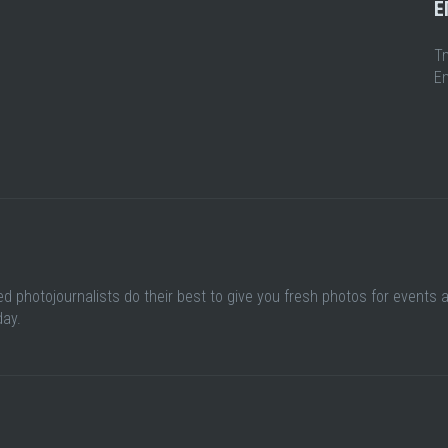
Ε
Τ
Em
ed photojournalists do their best to give you fresh photos for events 
day.