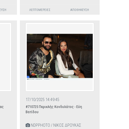
ΕΥΣΗ
ΛΕΠΤΟΜΈΡΕΙΕΣ
ΑΠΟΘΉΚΕΥΣΗ
17/10/2025 14:49:45
τας
#710725 Περικλής Κονδυλάτος - Εύη
Βατίδου
NDPPHOTO / ΝΙΚΟΣ ΔΡΟΥΚΑΣ