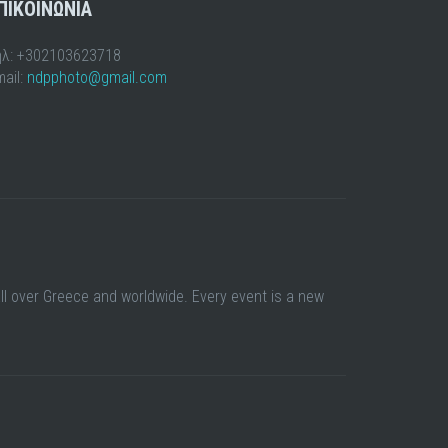
ΠΙΚΟΙΝΩΝΙΑ
ηλ: +302103623718
ail:
ndpphoto@gmail.com
all over Greece and worldwide. Every event is a new