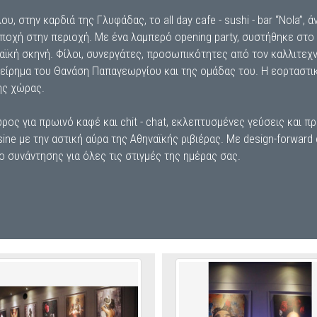
στην καρδιά της Γλυφάδας, το all day cafe - sushi - bar “Nola”, ά
εποχή στην περιοχή. Με ένα λαμπερό opening party, συστήθηκε στο 
ϊκή σκηνή. Φίλοι, συνεργάτες, προσωπικότητες από τον καλλιτεχν
είρημα του Θανάση Παπαγεωργίου και της ομάδας του. Η εορταστι
ης χώρας.
ρος για πρωινό καφέ και chit - chat, εκλεπτυσμένες γεύσεις και π
ine με την αστική αύρα της Αθηναϊκής ριβιέρας. Με design-forward α
 συνάντησης για όλες τις στιγμές της ημέρας σας.