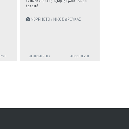
#710728 Στράτος Τζώρτζογλου - Δώρα
Σατολιά
NDPPHOTO / ΝΙΚΟΣ ΔΡΟΥΚΑΣ
ΕΥΣΗ
ΛΕΠΤΟΜΈΡΕΙΕΣ
ΑΠΟΘΉΚΕΥΣΗ