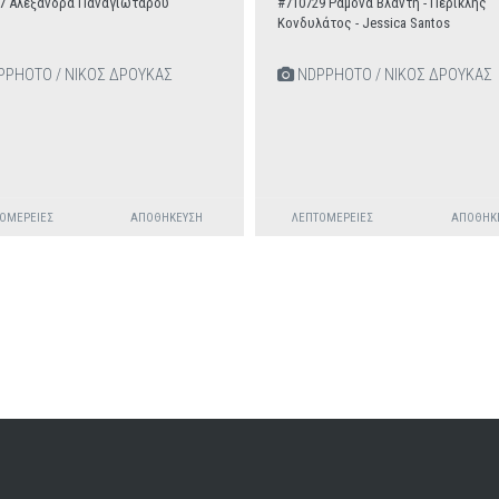
7 Αλεξάνδρα Παναγιώταρου
#710729 Ραμόνα Βλαντή - Περικλής
Κονδυλάτος - Jessica Santos
PHOTO / ΝΙΚΟΣ ΔΡΟΥΚΑΣ
NDPPHOTO / ΝΙΚΟΣ ΔΡΟΥΚΑΣ
ΟΜΈΡΕΙΕΣ
ΑΠΟΘΉΚΕΥΣΗ
ΛΕΠΤΟΜΈΡΕΙΕΣ
ΑΠΟΘΉΚ