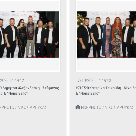
2025 14:49:42
17/10/2025 14:49:43
9 Δήμητρα Αλεξανδράκη - Στέφανος
#710720 Κατερίνα Στικούδη - Νίνα 
ς & “Noma Band”
& “Noma Band”
PHOTO / ΝΙΚΟΣ ΔΡΟΥΚΑΣ
NDPPHOTO / ΝΙΚΟΣ ΔΡΟΥΚΑΣ