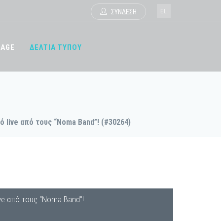
EL
ΣΥΝΔΕΣΗ
TAGE
ΔΕΛΤΙΑ ΤΥΠΟΥ
ό live από τους “Noma Band”! (#30264)
ive από τους “Noma Band”!