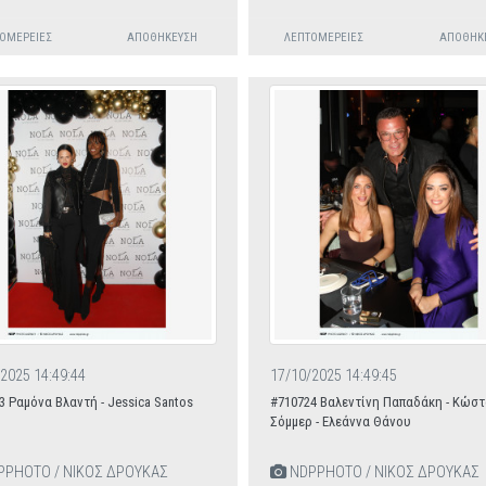
ΟΜΈΡΕΙΕΣ
ΑΠΟΘΉΚΕΥΣΗ
ΛΕΠΤΟΜΈΡΕΙΕΣ
ΑΠΟΘΉΚ
2025 14:49:44
17/10/2025 14:49:45
3 Ραμόνα Βλαντή - Jessica Santos
#710724 Βαλεντίνη Παπαδάκη - Κώσ
Σόμμερ - Ελεάννα Θάνου
PHOTO / ΝΙΚΟΣ ΔΡΟΥΚΑΣ
NDPPHOTO / ΝΙΚΟΣ ΔΡΟΥΚΑΣ