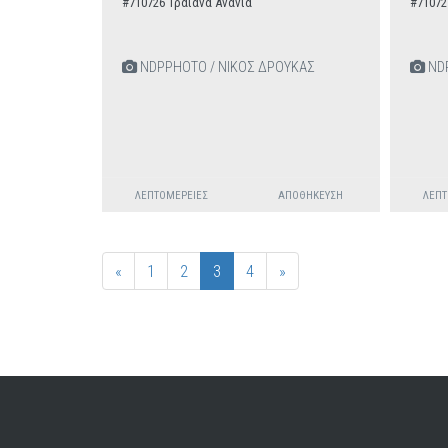
#710726 Τραϊάνα Ανανία
#71072
NDPPHOTO / ΝΙΚΟΣ ΔΡΟΥΚΑΣ
NDP
ΛΕΠΤΟΜΈΡΕΙΕΣ
ΑΠΟΘΉΚΕΥΣΗ
ΛΕΠΤ
«
1
2
3
4
»