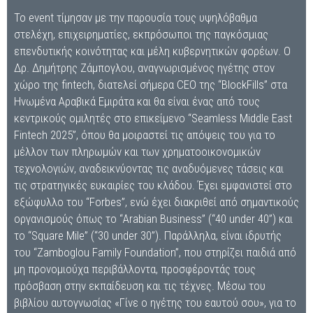
Το event τίμησαν με την παρουσία τους υψηλόβαθμα
στελέχη, επιχειρηματίες, εκπρόσωποι της παγκόσμιας
επενδυτικής κοινότητας και μέλη κυβερνητικών φορέων. Ο
Δρ. Δημήτρης Ζάμπογλου, αναγνωρισμένος ηγέτης στον
χώρο της fintech, διατελεί σήμερα CEO της “BlockFills” στα
Ηνωμένα Αραβικά Εμιράτα και θα είναι ένας από τους
κεντρικούς ομιλητές στο επικείμενο “Seamless Middle East
Fintech 2025”, όπου θα μοιραστεί τις απόψεις του για το
μέλλον των πληρωμών και των χρηματοοικονομικών
τεχνολογιών, αναδεικνύοντας τις αναδυόμενες τάσεις και
τις στρατηγικές ευκαιρίες του κλάδου. Έχει εμφανιστεί στο
εξώφυλλο του “Forbes”, ενώ έχει διακριθεί από σημαντικούς
οργανισμούς όπως το “Arabian Business” (“40 under 40”) και
το “Square Mile” (“30 under 30”). Παράλληλα, είναι ιδρυτής
του “Zamboglou Family Foundation”, που στηρίζει παιδιά από
μη προνομιούχα περιβάλλοντα, προσφέροντάς τους
πρόσβαση στην εκπαίδευση και τις τέχνες. Μέσω του
βιβλίου αυτογνωσίας «Γίνε ο ηγέτης του εαυτού σου», για το