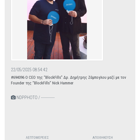
22/05/2025 08:54:42
#694096 Ο CEO της “BlockFills” Δρ. Δημήτρης Ζάμπογλου μαζί με τον
Founder της “BlockFills” Nick Hammer
NDPPHOTO / -----------
ΛΕΠΤΟΜΈΡΕΙΕΣ
ΑΠΟΘΉΚΕΥΣΗ