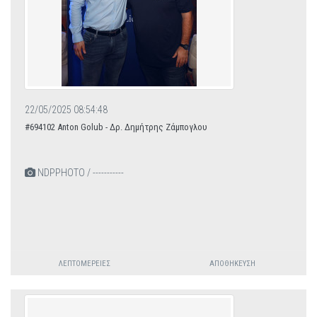
22/05/2025 08:54:48
#694102 Anton Golub - Δρ. Δημήτρης Ζάμπογλου
NDPPHOTO / -----------
ΛΕΠΤΟΜΈΡΕΙΕΣ
ΑΠΟΘΉΚΕΥΣΗ