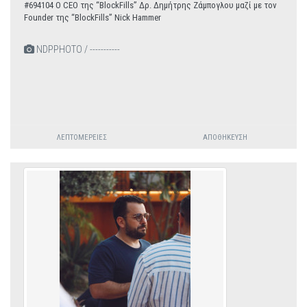
#694104 Ο CEO της “BlockFills” Δρ. Δημήτρης Ζάμπογλου μαζί με τον
Founder της “BlockFills” Nick Hammer
NDPPHOTO / -----------
ΛΕΠΤΟΜΈΡΕΙΕΣ
ΑΠΟΘΉΚΕΥΣΗ