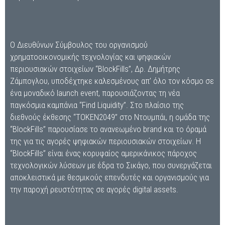
Ο Διευθύνων Σύμβουλος του οργανισμού
χρηματοοικονομικής τεχνολογίας και ψηφιακών
περιουσιακών στοιχείων “BlockFills”, Δρ. Δημήτρης
Ζάμπογλου, υποδέχτηκε καλεσμένους απ’ όλο τον κόσμο σε
ένα μοναδικό launch event, παρουσιάζοντας τη νέα
παγκόσμια καμπάνια “Find Liquidity”. Στο πλαίσιο της
διεθνούς έκθεσης “TOKEN2049” στο Ντουμπάι, η ομάδα της
“BlockFills” παρουσίασε το ανανεωμένο brand και το όραμά
της για τις αγορές ψηφιακών περιουσιακών στοιχείων. Η
“BlockFills” είναι ένας κορυφαίος αμερικάνικος πάροχος
τεχνολογικών λύσεων με έδρα το Σικάγο, που συνεργάζεται
αποκλειστικά με θεσμικούς επενδυτές και οργανισμούς για
την παροχή ρευστότητας σε αγορές digital assets.