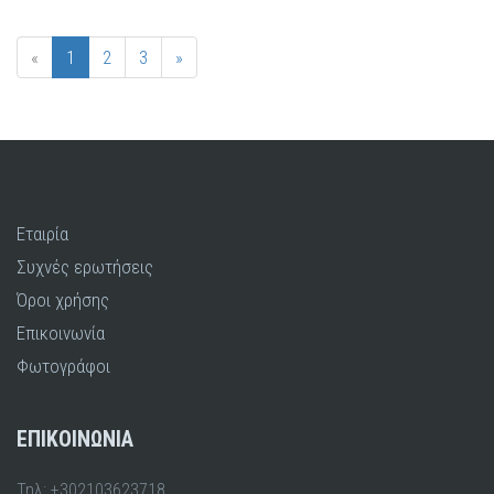
«
1
2
3
»
Εταιρία
Συχνές ερωτήσεις
Όροι χρήσης
Επικοινωνία
Φωτογράφοι
ΕΠΙΚΟΙΝΩΝΙΑ
Τηλ: +302103623718