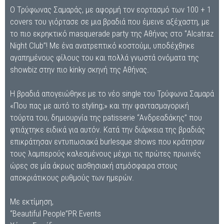
Ο Τρύφωνας Σαμαράς, με αφορμή τον εορτασμό των 100 + 1
covers του γιόρτασε σε μια βραδιά που έμεινε αξέχαστη, με
το πιο εκρηκτικό masquerade party της Αθήνας στο ‘’Alcatraz
Night Club’’! Με ένα ανατρεπτικό κοστούμι, υποδέχθηκε
αγαπημένους φίλους του και πολλά γνωστά ονόματα της
showbiz στην πιο kinky σκηνή της Αθήνας.
Η βραδιά απογειώθηκε με το νέο single του Τρύφωνα Σαμαρά
«Που πας με αυτό το styling;» και την φαντασμαγορική
τούρτα του, δημιουργία της patisserie “Ανδρεαδάκης” που
φτιάχτηκε ειδικά για αυτόν. Κατά την διάρκεια της βραδιάς
επικράτησαν εντυπωσιακά burlesque shows που κράτησαν
τους λαμπερούς καλεσμένους μέχρι τις πρώτες πρωινές
ώρες σε μία άκρως αισθησιακή ατμόσφαιρα στους
αποκριάτικους ρυθμούς των ημερών.
Με εκτίμηση,
“Beautiful People”PR Events