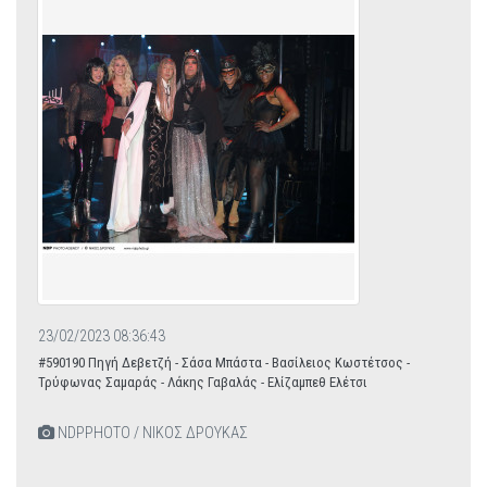
23/02/2023 08:36:43
#590190 Πηγή Δεβετζή - Σάσα Μπάστα - Βασίλειος Κωστέτσος -
Τρύφωνας Σαμαράς - Λάκης Γαβαλάς - Ελίζαμπεθ Ελέτσι
NDPPHOTO / ΝΙΚΟΣ ΔΡΟΥΚΑΣ