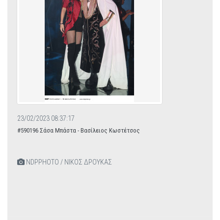
23/02/2023 08:37:17
#590196 Σάσα Μπάστα - Βασίλειος Κωστέτσος
NDPPHOTO / ΝΙΚΟΣ ΔΡΟΥΚΑΣ