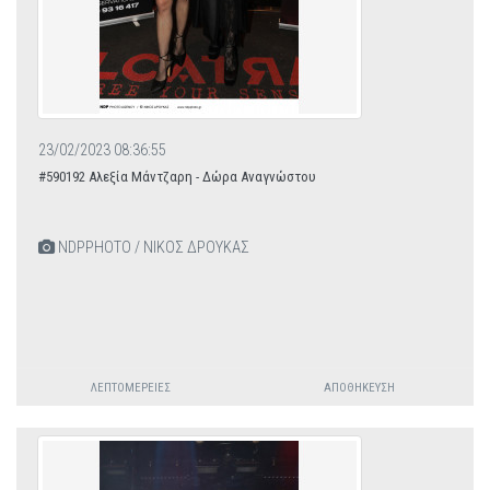
23/02/2023 08:36:55
#590192 Αλεξία Μάντζαρη - Δώρα Αναγνώστου
NDPPHOTO / ΝΙΚΟΣ ΔΡΟΥΚΑΣ
ΛΕΠΤΟΜΈΡΕΙΕΣ
ΑΠΟΘΉΚΕΥΣΗ