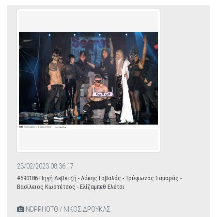
23/02/2023 08:36:17
#590186 Πηγή Δεβετζή - Λάκης Γαβαλάς - Τρύφωνας Σαμαράς -
Βασίλειος Κωστέτσος - Ελίζαμπεθ Ελέτσι
NDPPHOTO / ΝΙΚΟΣ ΔΡΟΥΚΑΣ