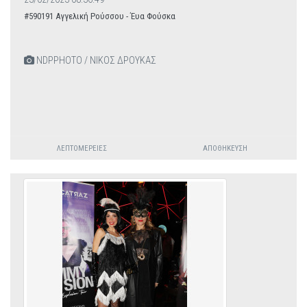
#590191 Αγγελική Ρούσσου - Έυα Φούσκα
NDPPHOTO / ΝΙΚΟΣ ΔΡΟΥΚΑΣ
ΛΕΠΤΟΜΈΡΕΙΕΣ
ΑΠΟΘΉΚΕΥΣΗ