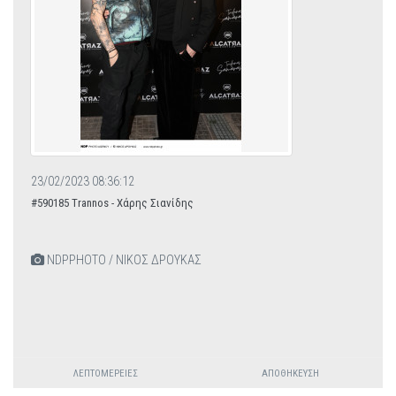
23/02/2023 08:36:12
#590185 Trannos - Χάρης Σιανίδης
NDPPHOTO / ΝΙΚΟΣ ΔΡΟΥΚΑΣ
ΛΕΠΤΟΜΈΡΕΙΕΣ
ΑΠΟΘΉΚΕΥΣΗ