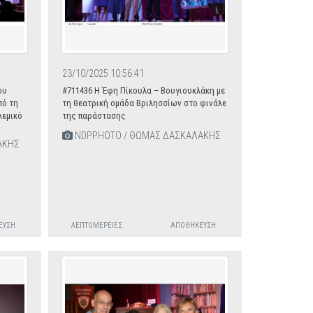
23/10/2025 10:56:41
ου
#711436 Η Έφη Πίκουλα – Βουγιουκλάκη με
πό τη
τη θεατρική ομάδα Βριλησσίων στο φινάλε
λεμικό
της παράστασης
NDPPHOTO / ΘΩΜΑΣ ΔΑΣΚΑΛΑΚΗΣ
ΑΚΗΣ
ΕΥΣΗ
ΛΕΠΤΟΜΈΡΕΙΕΣ
ΑΠΟΘΉΚΕΥΣΗ