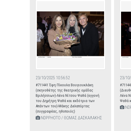
23/10/2025 10:56:52
23/10/
#711441 Έφη Πίκουλα Βουγιουκλάκη
#71144
(σκηνοθέτης της θεατρικής ομάδας
(Διευθ
Βριλήσσιων)-Λένα Νίτσου Ψαθά (εγγονή
Λένα Ν
του Δημήτρη Ψαθά και εκδότρια των
Ψαθά κ
Απάντων του)-Μάκης Δελαπόρτας
ND
(συγγραφέας, ηθοποιός)
NDPPHOTO / ΘΩΜΑΣ ΔΑΣΚΑΛΑΚΗΣ