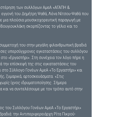
κή στέρηση των συλλόγων ΑμεΑ «ΑΓΑΠΗ &
η εγγονή του Δημήτρη Ψαθά, Λένα Νίτσου-Ψαθά που
ε μια πλούσια μουσικοχορευτική παραγωγή με
Βουγιουκλάκη σκορπίζοντας το γέλιο και το
 συμμετοχή του στην μεγάλη φιλανθρωπική βραδιά
χουσες υπερσύγχρονες εγκαταστάσεις του συλλόγου
 στο «Εργαστήρι». Στη συνέχεια τον λόγο πήρε η
ά την επίσκεψή της στις εγκαταστάσεις του
ι στο Σύλλογο Γονέων ΑμεΑ «Το Εργαστήρι» και
ής, ζυμαρικά, αρτοσκευάσματα. «Στις
χωρίς ίχνος ιδρυματοποίησης. Σήμερα
α και να συντελέσουμε με τον τρόπο αυτό στην
ρος του Συλλόγου Γονέων ΑμεΑ «Το Εργαστήρι»
αδιά: την Αντιπεριφερειάρχη Ρίτα Πικρού-