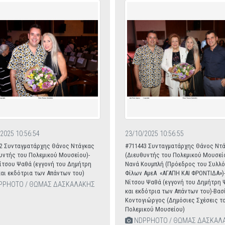
2025 10:56:54
23/10/2025 10:56:55
2 Συνταγματάρχης Θάνος Ντάγκας
#711443 Συνταγματάρχης Θάνος Ντ
υντής του Πολεμικού Μουσείου)-
(Διευθυντής του Πολεμικού Μουσείο
ίτσου Ψαθά (εγγονή του Δημήτρη
Νανά Κουμπλή (Πρόεδρος του Συλλ
αι εκδότρια των Απάντων του)
Φίλων ΑμεΑ «ΑΓΑΠΗ ΚΑΙ ΦΡΟΝΤΙΔΑ»)
Νίτσου Ψαθά (εγγονή του Δημήτρη
PPHOTO / ΘΩΜΑΣ ΔΑΣΚΑΛΑΚΗΣ
και εκδότρια των Απάντων του)-Βασ
Κοντογιώργος (Δημόσιες Σχέσεις τ
Πολεμικού Μουσείου)
NDPPHOTO / ΘΩΜΑΣ ΔΑΣΚΑΛ