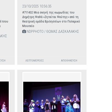
23/10/2025 10:56:35
#711432 Μια σκηνή της κωμωδίας του
Δημήτρη Ψαθά «Ζητείται Ψεύτης» από τη
Νίτσου
θεατρική ομάδα Βριλησσίων στο Πολεμικό
ι
Μουσείο
NDPPHOTO / ΘΩΜΑΣ ΔΑΣΚΑΛΑΚΗΣ
ΑΚΗΣ
ΕΥΣΗ
ΛΕΠΤΟΜΈΡΕΙΕΣ
ΑΠΟΘΉΚΕΥΣΗ