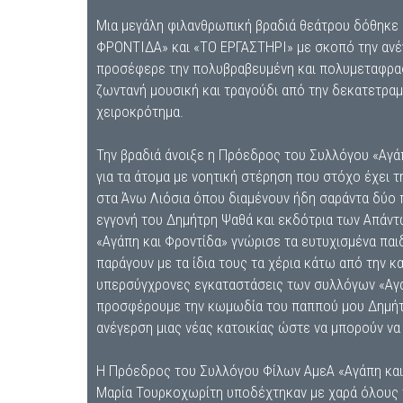
Μια μεγάλη φιλανθρωπική βραδιά θεάτρου δόθηκε 
ΦΡΟΝΤΙΔΑ» και «ΤΟ ΕΡΓΑΣΤΗΡΙ» με σκοπό την ανέγ
προσέφερε την πολυβραβευμένη και πολυμεταφρασ
ζωντανή μουσική και τραγούδι από την δεκατετρα
χειροκρότημα.
Την βραδιά άνοιξε η Πρόεδρος του Συλλόγου «Αγά
για τα άτομα με νοητική στέρηση που στόχο έχει
στα Άνω Λιόσια όπου διαμένουν ήδη σαράντα δύο π
εγγονή του Δημήτρη Ψαθά και εκδότρια των Απάντω
«Αγάπη και Φροντίδα» γνώρισε τα ευτυχισμένα πα
παράγουν με τα ίδια τους τα χέρια κάτω από την 
υπερσύγχρονες εγκαταστάσεις των συλλόγων «Αγάπ
προσφέρουμε την κωμωδία του παππού μου Δημήτρη
ανέγερση μιας νέας κατοικίας ώστε να μπορούν να
Η Πρόεδρος του Συλλόγου Φίλων ΑμεΑ «Αγάπη και 
Μαρία Τουρκοχωρίτη υποδέχτηκαν με χαρά όλους τ