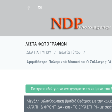
ΛΊΣΤΑ ΦΩΤΟΓΡΑΦΙΏΝ
ΔΕΛΤΙΑ ΤΥΠΟΥ
/
Δελτία Τύπου
/
Αμφιθέατρο Πολεμικού Μουσείου-Ο Σύλλογος "Αγ
Πατήστε εδώ για να αντιγράψετε το κείμενο του 
Μεγάλη φιλανθρωπική βραδιά θεάτρου με την κωμω
«ΑΓΑΠΗ & ΦΡΟΝΤΙΔΑ» και «ΤΟ ΕΡΓΑΣΤΗΡΙ» με σκοπό