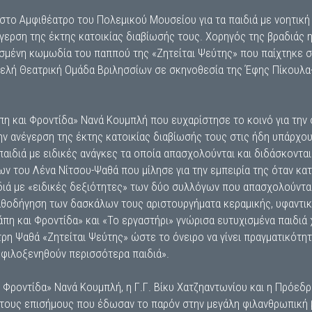
στο Αμφιθέατρο του Πολεμικού Μουσείου για τα παιδιά με νοητι
ερση της έκτης κατοικίας διαβίωσής τους. Χορηγός της βραδιάς 
μένη κωμωδία του παππού της «Ζητείται Ψεύτης» που παίχτηκε σ
μελή Θεατρική Ομάδα Βριλησσίων σε σκηνοθεσία της Έφης Πίκουλα-
πη και Φροντίδα» Νανά Κουμπλή που ευχαρίστησε το κοινό για την
 την ανέγερση της έκτης κατοικίας διαβίωσής τους στις ήδη υπάρ
αιδιά με ειδικές ανάγκες τα οποία απασχολούνται και διδάσκονται
ν του Λένα Νίτσου-Ψαθά που μίλησε για την εμπειρία της όταν κατ
ιδιά με «ειδικές δεξιότητες» των δύο συλλόγων που απασχολούντα
καθοδήγηση των δασκάλων τους αριστουργήματα κεραμικής, υφαντικ
η και Φροντίδα» και «Το εργαστήρι» γνώρισα ευτυχισμένα παιδιά 
 Ψαθά «Ζητείται Ψεύτης» ώστε το όνειρο να γίνει πραγματικότητ
 φιλοξενηθούν περισσότερα παιδιά».
Φροντίδα» Νανά Κουμπλή, η Γ.Γ. Βίκυ Χατζηαντωνίου και η Πρόεδ
ους επισήμους που έδωσαν το παρόν στην μεγάλη φιλανθρωπική βρ