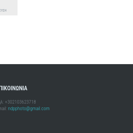
ΕΥΣΗ
ΠΙΚΟΙΝΩΝΙΑ
ηλ: +302103623718
ail:
ndpphoto@gmail.com