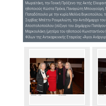
Μωραϊτάκη, την Γενική Πρόξενο της Ακτής Ελεφαν
ηθοποιούς Κώστα Πρέκα, Παναγιώτη Μπουγιούρη, 
Παπαδόπουλο με την κυρία Μελίνα Βιγκοπούλου, τ
Σερβίας Μπέττυ Ρουμελιώτη, την Αντιδήμαρχο του
Αποστολοπούλου (σύζυγο του Δημάρχου Παπάγου-Χ
Μαρκουλάκη (μητέρα του ηθοποιού Κωνσταντίνου Μ
Φίλων της Αντικαρκινικής Εταιρείας «Άγιοι Ανάργ