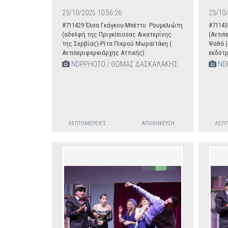
23/10/2025 10:56:26
23/10/
#711429 Έλσα Γκάγκου-Μπέττυ Ρουμελιώτη
#71143
(αδελφή της Πριγκίπισσας Αικατερίνης
(Αντιπ
της Σερβίας)-Ρίτα Πικρού Μωραϊτάκη (
Ψαθά (
Αντιπεριφερειάρχης Αττικής)
εκδότρ
NDPPHOTO / ΘΩΜΑΣ ΔΑΣΚΑΛΑΚΗΣ
ND
ΛΕΠΤΟΜΈΡΕΙΕΣ
ΑΠΟΘΉΚΕΥΣΗ
ΛΕΠΤ