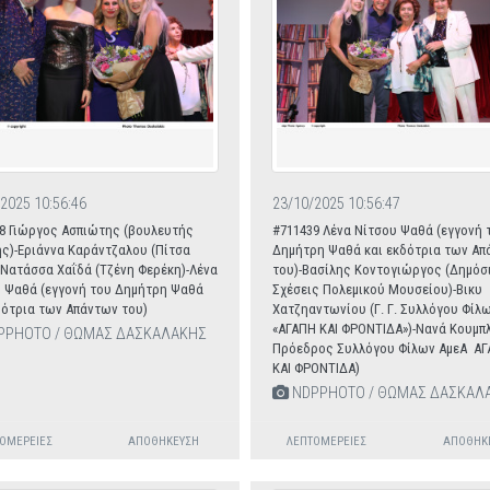
2025 10:56:46
23/10/2025 10:56:47
8 Γιώργος Ασπιώτης (βουλευτής
#711439 Λένα Νίτσου Ψαθά (εγγονή 
ς)-Εριάννα Καράντζαλου (Πίτσα
Δημήτρη Ψαθά και εκδότρια των Απ
-Νατάσσα Χαΐδά (Τζένη Φερέκη)-Λένα
του)-Βασίλης Κοντογιώργος (Δημόσ
 Ψαθά (εγγονή του Δημήτρη Ψαθά
Σχέσεις Πολεμικού Μουσείου)-Βικυ
δότρια των Απάντων του)
Χατζηαντωνίου (Γ. Γ. Συλλόγου Φίλ
«ΑΓΑΠΗ ΚΑΙ ΦΡΟΝΤΙΔΑ»)-Νανά Κουμπλ
PPHOTO / ΘΩΜΑΣ ΔΑΣΚΑΛΑΚΗΣ
Πρόεδρος Συλλόγου Φίλων ΑμεΑ Α
ΚΑΙ ΦΡΟΝΤΙΔΑ)
NDPPHOTO / ΘΩΜΑΣ ΔΑΣΚΑΛ
ΟΜΈΡΕΙΕΣ
ΑΠΟΘΉΚΕΥΣΗ
ΛΕΠΤΟΜΈΡΕΙΕΣ
ΑΠΟΘΉΚ