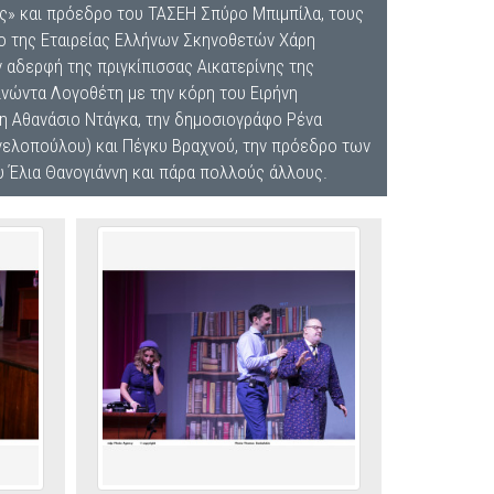
ς» και πρόεδρο του ΤΑΣΕΗ Σπύρο Μπιμπίλα, τους
ο της Εταιρείας Ελλήνων Σκηνοθετών Χάρη
 αδερφή της πριγκίπισσας Αικατερίνης της
νώντα Λογοθέτη με την κόρη του Ειρήνη
 Αθανάσιο Ντάγκα, την δημοσιογράφο Ρένα
γελοπούλου) και Πέγκυ Βραχνού, την πρόεδρο των
υ Έλια Θανογιάννη και πάρα πολλούς άλλους.