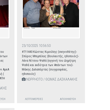
23/10/2025 10:56:50
του
#711440 Κώστας Κιμούλης (σκηνοθέτης)-
άντων
Σπύρος Μπιμπίλας (Βουλευτής, ηθοποιός)-
ιες
Λένα Νίτσου Ψαθά (εγγονή του Δημήτρη
Ψαθά και εκδότρια των Απάντων του)-
ων ΑμεΑ
Μάκης Δελαπόρτας (συγγραφέας,
ή (
ηθοποιός)
ΓΑΠΗ
NDPPHOTO / ΘΩΜΑΣ ΔΑΣΚΑΛΑΚΗΣ
ΑΚΗΣ
ΕΥΣΗ
ΛΕΠΤΟΜΈΡΕΙΕΣ
ΑΠΟΘΉΚΕΥΣΗ