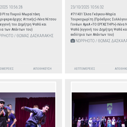
2025 10:56:28
23/10/2025 10:56:32
0 Ρίτα Πικρού Μωραϊτάκη
#711431 Έλσα Γκάγκου-Μαρία
εριφερειάρχης Αττικής)-Λένα Νίτσου
Τουρκοχωρίτη (Πρόεδρος Συλλόγου
εγγονή του Δημήτρη Ψαθά και
Γονέων ΑμεΑ «ΤΟ ΕΡΓΑΣΤΗΡΙ»)-Λένα 
ια των Απάντων του)
Ψαθά (εγγονή του Δημήτρη Ψαθά κα
εκδότρια των Απάντων του)
PPHOTO / ΘΩΜΑΣ ΔΑΣΚΑΛΑΚΗΣ
NDPPHOTO / ΘΩΜΑΣ ΔΑΣΚΑΛ
ΟΜΈΡΕΙΕΣ
ΑΠΟΘΉΚΕΥΣΗ
ΛΕΠΤΟΜΈΡΕΙΕΣ
ΑΠΟΘΉΚ