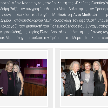
τοστού Μέρω Κεσεσίογλου, τον βουλευτή της «Πλεύσης Ελευθερία
Μαίρη Ραζή, τον συγγραφέα-ηθοποιό Μάκη Δελαπόρτα, τον Πρόεδρ
ην συγγραφέα κόρη του Γρηγόρη Μπιθικώτση, Άννα Μπιθικώτση, την
 Δήμου Παπάγου-Χολαργού Μιμή Ρουφογάλη, τον εφοπλιστή Επαμει
ολαργού), τον Διευθυντή του Πολεμικού Μουσείου Συνταγματάρχη
αρκουλάκη), τις κυρίες Ελένη Δασκαλάκη (αδερφή της Γιάννας Αγ
υροι» Μαίρη Γρηγοροπούλου, την Πρόεδρο του Μεροπείου Σωματείο