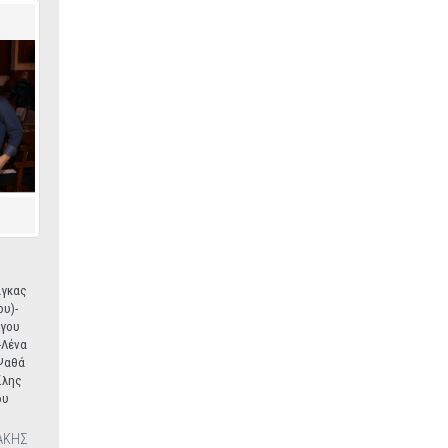
άγκας
υ)-
όγου
-Λένα
 Ψαθά
ίλης
ου
ΑΚΗΣ