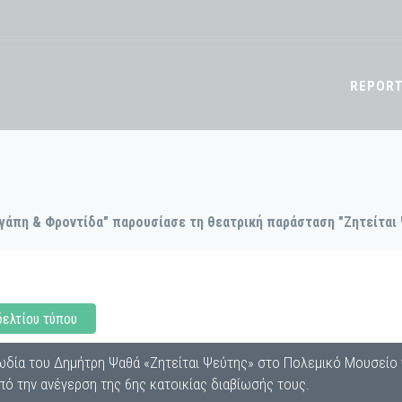
REPOR
άπη & Φροντίδα" παρουσίασε τη θεατρική παράσταση "Ζητείται 
δελτίου τύπου
δία του Δημήτρη Ψαθά «Ζητείται Ψεύτης» στο Πολεμικό Μουσείο γ
 την ανέγερση της 6ης κατοικίας διαβίωσής τους.