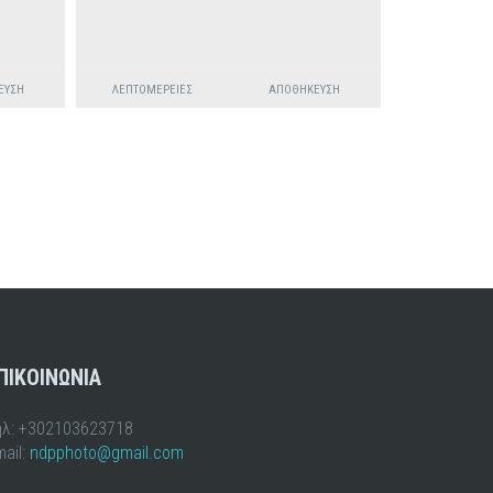
ΕΥΣΗ
ΛΕΠΤΟΜΈΡΕΙΕΣ
ΑΠΟΘΉΚΕΥΣΗ
ΠΙΚΟΙΝΩΝΙΑ
ηλ: +302103623718
ail:
ndpphoto@gmail.com