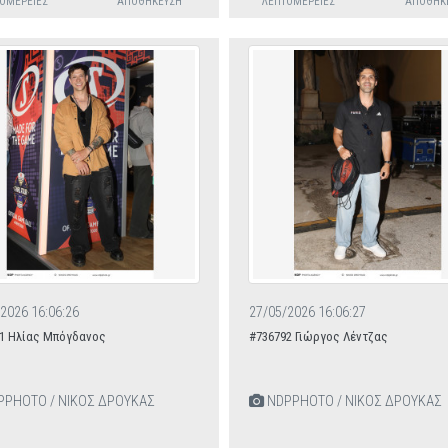
ΟΜΈΡΕΙΕΣ
ΑΠΟΘΉΚΕΥΣΗ
ΛΕΠΤΟΜΈΡΕΙΕΣ
ΑΠΟΘΉΚ
2026 16:06:26
27/05/2026 16:06:27
1 Ηλίας Μπόγδανος
#736792 Γιώργος Λέντζας
PHOTO / ΝΙΚΟΣ ΔΡΟΥΚΑΣ
NDPPHOTO / ΝΙΚΟΣ ΔΡΟΥΚΑΣ