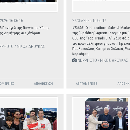
2026 16:06:16
27/05/2026 16:06:17
8 Παναγιώτης Γιαννάκης-Χάρης
#736781 O International Sales & Marke
ης-Δημήτρης Αλεξάνδρου
της “Spalding” Agustin Pineyrua μαζί
CEO της “Τοp Trends S.A.” Σάμυ Φάις
τις πρωταθλήτριες μπάσκετ Πηνελό
PHOTO / ΝΙΚΟΣ ΔΡΟΥΚΑΣ
Παυλοπούλου, Κατερίνα Χαλικιά, Ρέ
Καρλάφτη
NDPPHOTO / ΝΙΚΟΣ ΔΡΟΥΚΑΣ
ΟΜΈΡΕΙΕΣ
ΑΠΟΘΉΚΕΥΣΗ
ΛΕΠΤΟΜΈΡΕΙΕΣ
ΑΠΟΘΉΚ