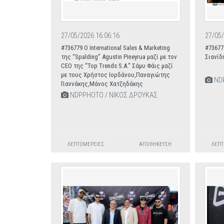
27/05/2026 16:06:16
27/05/
#736779 O International Sales & Marketing
#73677
της “Spalding” Agustin Pineyrua μαζί με τον
Σιανίδ
CEO της “Τοp Trends S.A.” Σάμυ Φάις μαζί
με τους Χρήστος Ιορδάνου,Παναγιώτης
NDP
Γιαννάκης,Μάνος Χατζηδάκης
NDPPHOTO / ΝΙΚΟΣ ΔΡΟΥΚΑΣ
ΛΕΠΤΟΜΈΡΕΙΕΣ
ΑΠΟΘΉΚΕΥΣΗ
ΛΕΠΤ