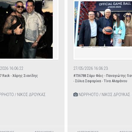
2026 16:06:22
27/05/2026 16:06:23
7 Rack - Χάρης Σιανίδης
#736788 Σάμυ Φάις - Παναγιώτης Γι
- Σύλια Σαφαρίκα - Τίνα Αλαμάνου
PHOTO / ΝΙΚΟΣ ΔΡΟΥΚΑΣ
NDPPHOTO / ΝΙΚΟΣ ΔΡΟΥΚΑΣ