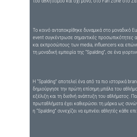
του αθλητισμού και όχι μόνο, στο Fan Zone στο Ζά
Το κοινό ανταποκρίθηκε δυναμικά στο μοναδικό Eu
event συγκέντρωσε σημαντικές προσωπικότητες απ
και εκπροσώπους των media, influencers και επών
τη μοναδική εμπειρία της “Spalding”, σε ένα γιορτι
Η “Spalding” αποτελεί ένα από τα πιο ιστορικά br
δημιούργησε την πρώτη επίσημη μπάλα του αθλήμα
εξέλιξη και τη διεθνή ανάπτυξη του αθλήματος. Π
πρωταθλήματα έχει καθιερώσει τη μάρκα ως συνών
η “Spalding” συνεχίζει να εμπνέει αθλητές κάθε επ