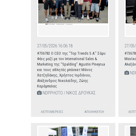
27/05/2026 16:06:18
27/05/
#736782 Ο CEO της “Τοp Trends S.A.” Σάμυ
#73678
Φάις μαζί με τον International Sales &
Μανίκα
Marketing της “Spalding” Agustin Pineyrua
Αλεξάν
και τους αθλητές μπάσκετ Μάνος
NDP
Χατζηδάκης, Χρήστος Ιορδάνου,
Αλέξανδρος Νικολαϊδης, Ζώης
Καράμπελας
NDPPHOTO / ΝΙΚΟΣ ΔΡΟΥΚΑΣ
ΛΕΠΤΟΜΈΡΕΙΕΣ
ΑΠΟΘΉΚΕΥΣΗ
ΛΕΠΤ