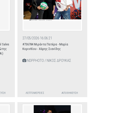
27/05/2026 16:06:21
l Sales
#736784 Μιράντα Πατέρα - Μαρία
ιώτης
Κορινθίου - Χάρης Σιανίδης
A.)
NDPPHOTO / ΝΙΚΟΣ ΔΡΟΥΚΑΣ
ΕΥΣΗ
ΛΕΠΤΟΜΈΡΕΙΕΣ
ΑΠΟΘΉΚΕΥΣΗ