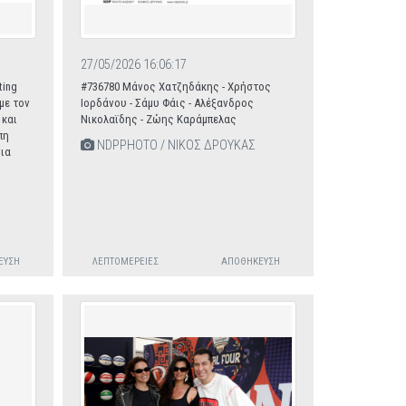
27/05/2026 16:06:17
ting
#736780 Μάνος Χατζηδάκης - Χρήστος
 με τον
Ιορδάνου - Σάμυ Φάις - Αλέξανδρος
 και
Νικολαϊδης - Ζώης Καράμπελας
πη
NDPPHOTO / ΝΙΚΟΣ ΔΡΟΥΚΑΣ
νια
ΕΥΣΗ
ΛΕΠΤΟΜΈΡΕΙΕΣ
ΑΠΟΘΉΚΕΥΣΗ