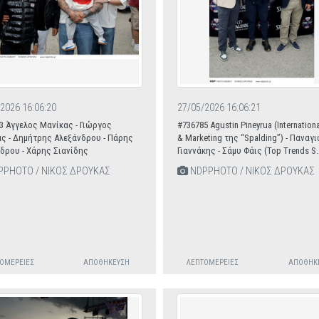
2026 16:06:20
27/05/2026 16:06:21
3 Άγγελος Μανίκας - Γιώργος
#736785 Agustin Pineyrua (Internationa
ς - Δημήτρης Αλεξάνδρου - Πάρης
& Marketing της “Spalding”) - Παναγ
δρου - Χάρης Σιανίδης
Γιαννάκης - Σάμυ Φάις (Τοp Trends S.
PHOTO / ΝΙΚΟΣ ΔΡΟΥΚΑΣ
NDPPHOTO / ΝΙΚΟΣ ΔΡΟΥΚΑΣ
ΟΜΈΡΕΙΕΣ
ΑΠΟΘΉΚΕΥΣΗ
ΛΕΠΤΟΜΈΡΕΙΕΣ
ΑΠΟΘΉΚ