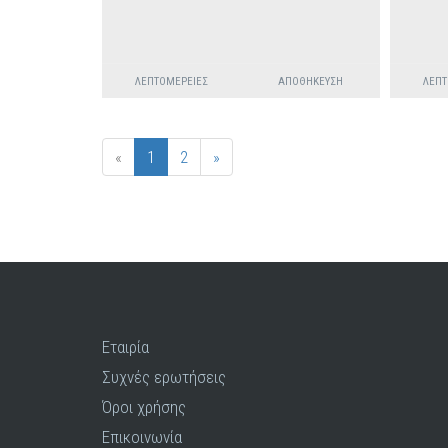
ΛΕΠΤΟΜΈΡΕΙΕΣ
ΑΠΟΘΉΚΕΥΣΗ
ΛΕΠΤ
«
1
2
»
Εταιρία
Συχνές ερωτήσεις
Όροι χρήσης
Επικοινωνία