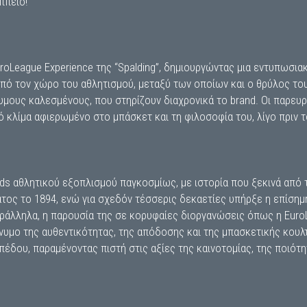
ππειο!
roLeague Experience της “Spalding”, δημιουργώντας μια εντυπωσι
ό τον χώρο του αθλητισμού, μεταξύ των οποίων και ο θρύλος του
υμους καλεσμένους, που στηρίζουν διαχρονικά το brand. Οι παρευρ
νό κλίμα αφιερωμένο στο μπάσκετ και τη φιλοσοφία του, λίγο πριν τ
ands αθλητικού εξοπλισμού παγκοσμίως, με ιστορία που ξεκινά από 
τος το 1894, ενώ για σχεδόν τέσσερις δεκαετίες υπήρξε η επίσημ
αράλληλα, η παρουσία της σε κορυφαίες διοργανώσεις όπως η Euro
υμο της αυθεντικότητας, της απόδοσης και της μπασκετικής κουλτ
ιπέδου, παραμένοντας πιστή στις αξίες της καινοτομίας, της ποιότητ