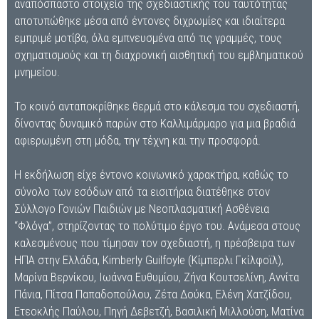
αναπόσπαστο στοιχείο της σχεδιαστικής του ταυτότητας
αποτυπώθηκε μέσα από έντονες διχρωμίες και ιδιαίτερα
εμπριμέ μοτίβα, όλα εμπνευσμένα από τις γραμμές, τους
σχηματισμούς και τη διαχρονική αισθητική του εμβληματικού
μνημείου.
Το κοινό ανταποκρίθηκε θερμά στο κάλεσμα του σχεδιαστή,
δίνοντας δυναμικό παρών στο Καλλιμάρμαρο για μια βραδιά
αφιερωμένη στη μόδα, την τέχνη και την προσφορά.
Η εκδήλωση είχε έντονο κοινωνικό χαρακτήρα, καθώς το
σύνολο των εσόδων από τα εισιτήρια διατέθηκε στον
Σύλλογο Γονιών Παιδιών με Νεοπλασματική Ασθένεια
“Φλόγα”, στηρίζοντας το πολύτιμο έργο του. Ανάμεσα στους
καλεσμένους που τίμησαν τον σχεδιαστή, η πρέσβειρα των
ΗΠΑ στην Ελλάδα, Kimberly Guilfoyle (Κίμπερλι Γκίλφοϊλ),
Μαρίνα Βερνίκου, Iωάννα Ευθυμίου, Ζήνα Κουτσελίνη, Αννίτα
Πάνια, Πίτσα Παπαδοπούλου, Ζέτα Δούκα, Ελένη Χατζίδου,
Ετεοκλής Παύλου, Πηγή Δεβετζή, Βασιλική Μιλλούση, Ματίνα