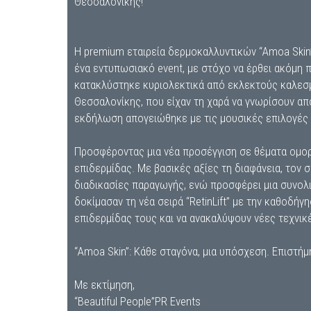
Θεσσαλονίκης!
Η premium εταιρεία δερμοκαλλυντικών “Amoa Skin”
ένα εντυπωσιακό event, με στόχο να έρθει ακόμη π
κατακλύστηκε κυριολεκτικά από εκλεκτούς καλεσμ
Θεσσαλονίκης, που είχαν τη χαρά να γνωρίσουν από
εκδήλωση απογειώθηκε με τις μουσικές επιλογές 
Προσφέροντας μια νέα προσέγγιση σε θέματα ομορφ
επιδερμίδας. Με βασικές αξίες τη διαφάνεια, τον
διαδικασίες παραγωγής, ενώ προσφέρει μια συνολικ
δοκίμασαν τη νέα σειρά “RetinLift” με την καθοδή
επιδερμίδας τους και να ανακαλύψουν νέες τεχνικ
“Amoa Skin”: Κάθε σταγόνα, μια υπόσχεση. Επιστή
Με εκτίμηση,
“Beautiful People”PR Events