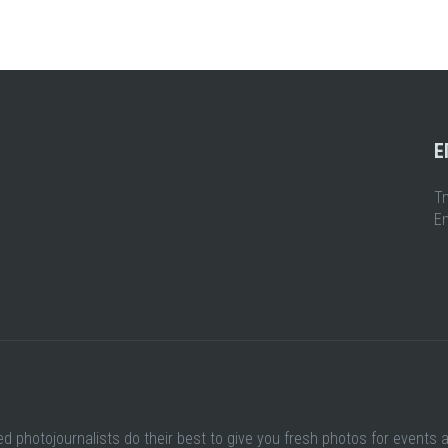
Ε
Τ
Em
ed photojournalists do their best to give you fresh photos for events 