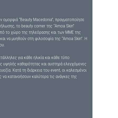
ην ομορφιά “Beauty Macedonia”, πραγματοποίησε
δήλωσης, το beauty corner της “Amoa Skin”
 από το χώρο της τηλεόρασης και των ΜΜΕ της
και να μυηθούν στη φιλοσοφία της “Amoa Skin”. Η
ου.
άλληλες για κάθε ηλικία και κάθε τύπο
λες υψηλής καθαρότητας και αυστηρά ελεγχόμενες
εξία. Kατά τη διάρκεια του event, οι καλεσμένοι
υς να κατανοήσουν καλύτερα τις ανάγκες της