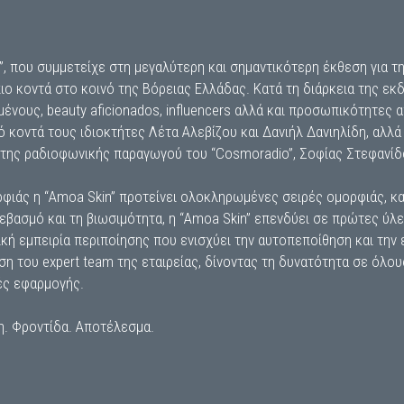
, που συμμετείχε στη μεγαλύτερη και σημαντικότερη έκθεση για τ
ιο κοντά στο κοινό της Βόρειας Ελλάδας. Κατά τη διάρκεια της εκ
ένους, beauty aficionados, influencers αλλά και προσωπικότητες
 κοντά τους ιδιοκτήτες Λέτα Αλεβίζου και Δανιήλ Δανιηλίδη, αλλά 
της ραδιοφωνικής παραγωγού του “Cosmoradio”, Σοφίας Στεφανίδ
ιάς η “Amoa Skin” προτείνει ολοκληρωμένες σειρές ομορφιάς, κατ
 σεβασμό και τη βιωσιμότητα, η “Amoa Skin” επενδύει σε πρώτες ύ
ή εμπειρία περιποίησης που ενισχύει την αυτοπεποίθηση και την ευ
γηση του expert team της εταιρείας, δίνοντας τη δυνατότητα σε όλο
ές εφαρμογής.
μη. Φροντίδα. Αποτέλεσμα.