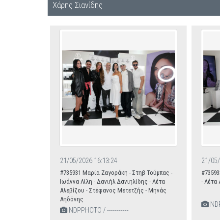
Χάρης Σιανίδης
21/05/2026 16:13:24
21/05/
#735931 Μαρία Ζαγοράκη - Στηβ Τούμπας -
#73593
Ιωάννα Λίλη - Δανιήλ Δανιηλίδης - Λέτα
- Λέτα
Αλεβίζου - Στέφανος Μετετζής - Μηνάς
Αηδόνης
NDPP
NDPPHOTO / -----------