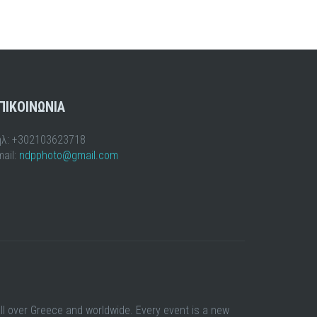
ΠΙΚΟΙΝΩΝΙΑ
ηλ: +302103623718
ail:
ndpphoto@gmail.com
all over Greece and worldwide. Every event is a new