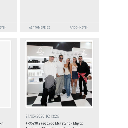
ΕΥΣΗ
ΛΕΠΤΟΜΈΡΕΙΕΣ
ΑΠΟΘΉΚΕΥΣΗ
21/05/2026 16:13:26
κη
#735938 Στέφανος Μετετζής - Μηνάς