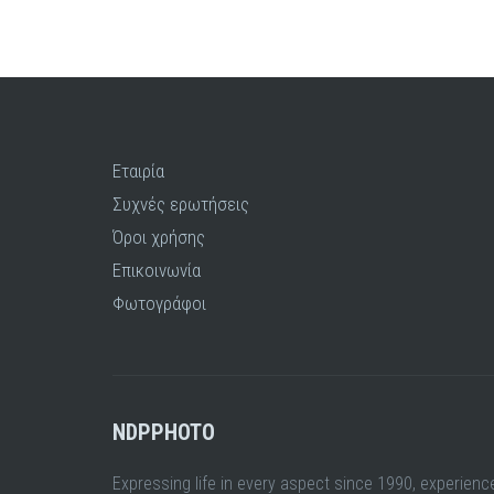
Εταιρία
Συχνές ερωτήσεις
Όροι χρήσης
Επικοινωνία
Φωτογράφοι
NDPPHOTO
Expressing life in every aspect since 1990, experienc