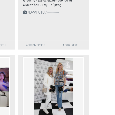
Αηδόνης - Έλενα Αμανατίδου - Άννα
Αμανατίδου - Στηβ Τούμπας
NDPPHOTO / -----------
ΕΥΣΗ
ΛΕΠΤΟΜΈΡΕΙΕΣ
ΑΠΟΘΉΚΕΥΣΗ