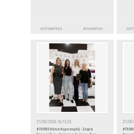
ΛΕΠΤΟΜΈΡΕΙΕΣ
ΑΠΟΘΉΚΕΥΣΗ
ΛΕΠΤ
21/05/2026 16:13:25
21/05/
#735935 Κάτια Κορνισορλή - Σοφία
#73593