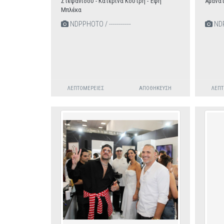
Στεφανίδου - Κατερίνα Κούτρη - Έφη
Αμανατ
Μπλέκα
NDPPHOTO / -----------
NDPP
ΛΕΠΤΟΜΈΡΕΙΕΣ
ΑΠΟΘΉΚΕΥΣΗ
ΛΕΠΤ