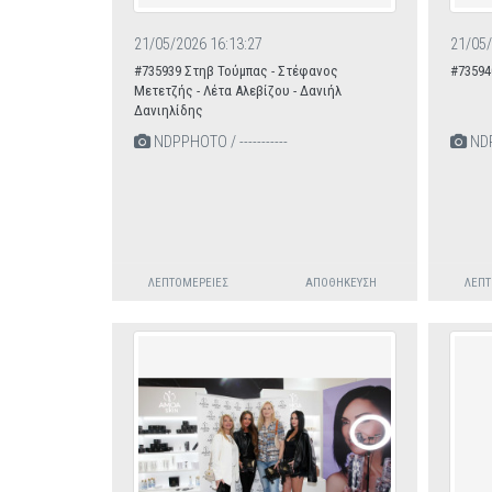
21/05/2026 16:13:27
21/05/
#735939 Στηβ Τούμπας - Στέφανος
#73594
Μετετζής - Λέτα Αλεβίζου - Δανιήλ
Δανιηλίδης
NDPPHOTO / -----------
NDPP
ΛΕΠΤΟΜΈΡΕΙΕΣ
ΑΠΟΘΉΚΕΥΣΗ
ΛΕΠΤ