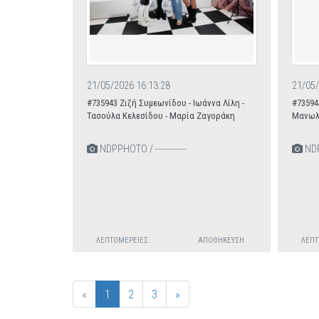
21/05/2026 16:13:28
21/05/
#735943 Ζιζή Συμεωνίδου - Ιωάννα Λίλη -
#73594
Τασούλα Κελεσίδου - Μαρία Ζαγοράκη
Μανωλ
NDPPHOTO / -----------
NDPP
ΛΕΠΤΟΜΈΡΕΙΕΣ
ΑΠΟΘΉΚΕΥΣΗ
ΛΕΠΤ
«
1
2
3
»