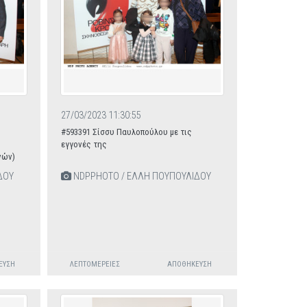
27/03/2023 11:30:55
#593391 Σίσσυ Παυλοπούλου με τις
εγγονές της
νών)
ΔΟΥ
NDPPHOTO / ΕΛΛΗ ΠΟΥΠΟΥΛΙΔΟΥ
ΕΥΣΗ
ΛΕΠΤΟΜΈΡΕΙΕΣ
ΑΠΟΘΉΚΕΥΣΗ