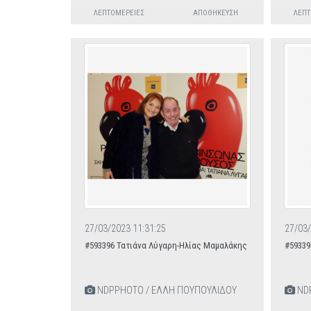
ΛΕΠΤΟΜΈΡΕΙΕΣ
ΑΠΟΘΉΚΕΥΣΗ
ΛΕΠΤ
27/03/2023 11:31:25
27/03/
#593396 Τατιάνα Λύγαρη-Ηλίας Μαμαλάκης
#59339
NDPPHOTO / ΕΛΛΗ ΠΟΥΠΟΥΛΙΔΟΥ
NDP