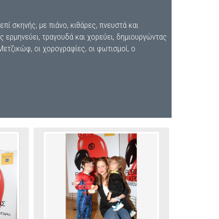
επί σκηνής, με πιάνο, κιθάρες, πνευστά και
ς ερμηνεύει, τραγουδά και χορεύει, δημιουργώντας
Μετζικώφ, οι χορογραφίες, οι φωτισμοί, ο