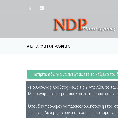
ΛΊΣΤΑ ΦΩΤΟΓΡΑΦΙΏΝ
Πατήστε εδώ για να αντιγράψετε το κείμενο του 
«Ροβινσώνας Κρούσος» έως τις 9 Απριλίου το ταξί
Μια συναρπαστική μουσικοθεατρική παράσταση για 
Όσοι δεν πρόλαβαν να παρακολουθήσουν φέτος στ
Τατιάνας Λύγαρη, έχουν μια τελευταία ευκαιρία να