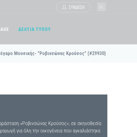
EL
ΣΥΝΔΕΣΗ
TAGE
ΔΕΛΤΙΑ ΤΥΠΟΥ
έγαρο Μουσικής- "Ροβινσώνας Κρούσος" (#29930)
αράσταση «Ροβινσώνας Κρούσος», σε σκηνοθεσία
παραγωγή για όλη την οικογένεια που αγκαλιάστηκε