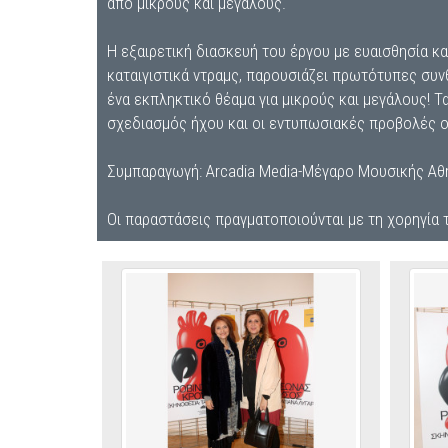
από μικρούς και μεγάλους.
Η εξαιρετική διασκευή του έργου με ευαισθησία και
καταιγιστικά ντραμς, παρουσιάζει πρωτότυπες συν
ένα εκπληκτικό θέαμα για μικρούς και μεγάλους! Τ
σχεδιασμός ήχου και οι εντυπωσιακές προβολές ο
Συμπαραγωγή: Αrcadia Media-Μέγαρο Μουσικής Α
Οι παραστάσεις πραγματοποιούνται με τη χορηγία 