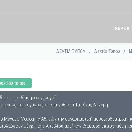
REPOR
ΔΕΛΤΙΑ ΤΥΠΟΥ
/
Δελτία Τύπου
/
Μ
δελτίου τύπου
δι του πιο διάσημου ναυαγού.
μικρούς και μεγάλους σε σκηνοθεσία Τατιάνας Λύγαρη.
ο Μέγαρο Μουσικής Αθηνών την συναρπαστική μουσικοθεατρική π
 απολαύσουν μέχρι τις 9 Απριλίου αυτή την ιδιαίτερα επιτυχημένη 