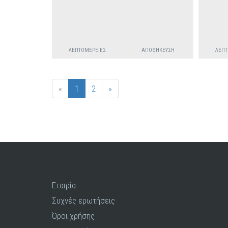
ΛΕΠΤΟΜΈΡΕΙΕΣ
ΑΠΟΘΉΚΕΥΣΗ
ΛΕΠΤ
«
1
2
»
Εταιρία
Συχνές ερωτήσεις
Όροι χρήσης