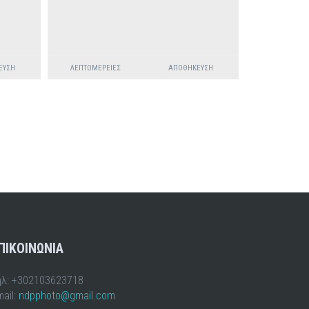
ΕΥΣΗ
ΛΕΠΤΟΜΈΡΕΙΕΣ
ΑΠΟΘΉΚΕΥΣΗ
ΠΙΚΟΙΝΩΝΙΑ
ηλ: +302103623718
ail:
ndpphoto@gmail.com