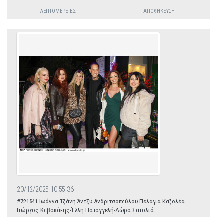
ΛΕΠΤΟΜΈΡΕΙΕΣ
ΑΠΟΘΉΚΕΥΣΗ
20/12/2025 10:55:36
#721541 Ιωάννα Τζάνη-Άντζυ Ανδριτσοπούλου-Πελαγία Καζολέα-
Γιώργος Καβακάκης-Έλλη Παπαγγελή-Δώρα Σατολιά