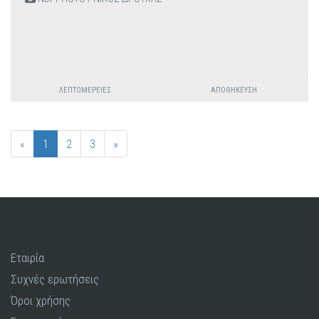
ΛΕΠΤΟΜΈΡΕΙΕΣ
ΑΠΟΘΉΚΕΥΣΗ
«
1
2
3
»
Εταιρία
Συχνές ερωτήσεις
Όροι χρήσης