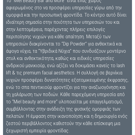
Το “Miel Beauty Bar and More” είναι ένας χώρος
αφιερωμένος στο να προσφέρει υπηρεσίες γύρω από την
ομορφιά και την προσωπική φροντίδα. Το κέντρο αυτό δίνει
ιδιαίτερη σημασία στην ποιότητα των υπηρεσιών του και
στην λεπτομέρεια, παρέχοντας πλήρεις επιλογές
περιποίησης νυχιών για κάθε απαίτηση. Μεταξύ των
υπηρεσιών διακρίνονται το “Dip Powder” για ανθεκτικά και
άψογα νύχια, τα “Υβριδικά Νύχια” που συνδυάζουν μοντέρνο
στυλ και ανθεκτικότητα, καθώς και ειδικές υπηρεσίες
ανδρικού μανικιούρ, ενώ αξίζει να δοκιμάσει κανείς το lash
lift & τις premium facial aesthetics. Η συλλογή σε βερνίκια
νυχιών προσφέρει δυνατότητες εξατομικευμένης έκφρασης,
ενώ το σπα πεντικιούρ φροντίζει για την αναζωογόνηση και
τη χαλάρωση των ποδιών. Κάθε παρεχόμενη υπηρεσία από
το “Miel beauty and more” υλοποιείται με επαγγελματισμό,
συμβάλλοντας στην ανάδειξη της φυσικής ομορφιάς των
πελατών. Η έμφαση στην ικανοποίηση και η δημιουργία ενός
ζεστού περιβάλλοντος καθιστούν την κάθε επίσκεψη μια
ξεχωριστή εμπειρία φροντίδας.