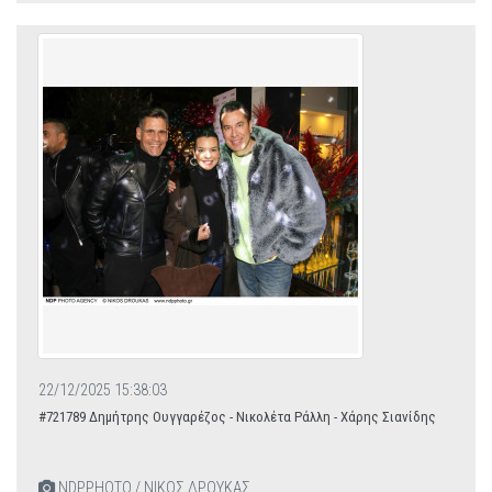
22/12/2025 15:38:03
#721789 Δημήτρης Ουγγαρέζος - Νικολέτα Ράλλη - Χάρης Σιανίδης
NDPPHOTO / ΝΙΚΟΣ ΔΡΟΥΚΑΣ