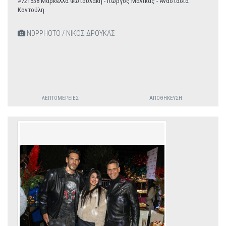
#721538 Μαρκέλλα Φωτουλάκη - Γιώργος Μανίκας - Αναστασία
Κοντούλη
NDPPHOTO / ΝΙΚΟΣ ΔΡΟΥΚΑΣ
ΛΕΠΤΟΜΈΡΕΙΕΣ
ΑΠΟΘΉΚΕΥΣΗ