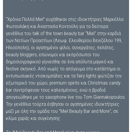
“Χρόνια Πολλά Miel” ευχήθηκαν στις ιδιοκτήτριες Μαρκέλλα
Φωτουλάκη και Αναστασία Κοντούλη για τα δεύτερα
γενέθλια του talk of the town beauty bar “Miel” στην καρδιά
των Νοτίων Προαστίων (Λεωφ. Ελευθερίου Βενιζέλου 199,
Ηλιούπολη), οι αγαπημένοι φίλοι, συνεργάτες, πελάτες,
beauty bloggers, επώνυμοι και εκπρόσωποι του
δημοσιογραφικού γίγνεσθαι σε ένα απόλυτα μαγικό και
festive σκηνικό. Από νωρίς το απόγευμα στο κατάστημα οι
εντυπωσιακές ντισκομπάλες και τα fairy lights φώτιζαν τον
εξωτερικό του χώρο, premium spirits και Christmas candy
bar συντρόφευαν τους καλεσμένους, ενώ η βραδιά
απογειώθηκε με το saxophone live του Tom Giannakopoulos.
Την γενέθλια τούρτα έσβησαν οι αγαπημένες ιδιοκτήτριες
μαζί με όλη την ομάδα του “Miel Beauty Bar and More”, σε
κλίμα χαράς και συγκίνησης.