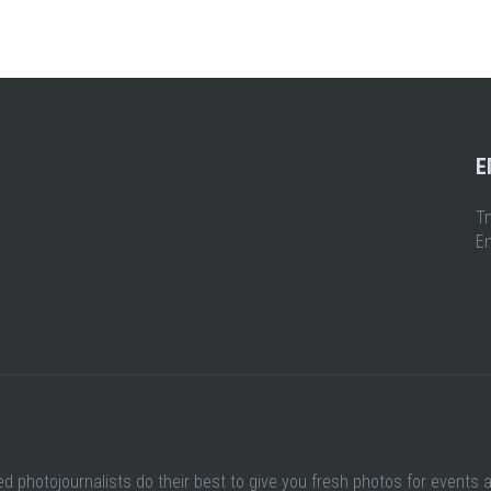
Ε
Τ
Em
ed photojournalists do their best to give you fresh photos for events 