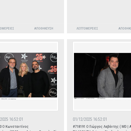
ΟΜΈΡΕΙΕΣ
ΑΠΟΘΉΚΕΥΣΗ
ΛΕΠΤΟΜΈΡΕΙΕΣ
ΑΠΟΘΉΚ
2025 16:52:01
01/12/2025 16:52:01
0 O Κωνσταντίνος
#718191 Ο Γιώργος Λεβέντης ( MD | 