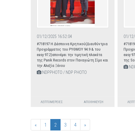
01/12/2025 16:52:04
01/12/
#718197 Η Δέσποινα Κρητικού(Διευθύντρια
#71819
Προγράμματος του ΡΥΘΜΟΥ 94.9 & του
Προγρά
easy 97.2)απονέμει την τιμητική πλακέτα
easy 9
της Panik Records στον Παναγιώτη Σίμο και
της So
την Αλεξία Ξένου
NDP
NDPPHOTO / NDP PHOTO
ΛΕΠΤΟΜΈΡΕΙΕΣ
ΑΠΟΘΉΚΕΥΣΗ
ΛΕΠΤ
«
1
2
3
4
»