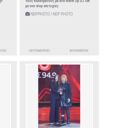
ην
τους καλεσμένους με ένα Warm Up DJ Set
με non stop επιτυχίες
NDPPHOTO / NDP PHOTO
ΕΥΣΗ
ΛΕΠΤΟΜΈΡΕΙΕΣ
ΑΠΟΘΉΚΕΥΣΗ