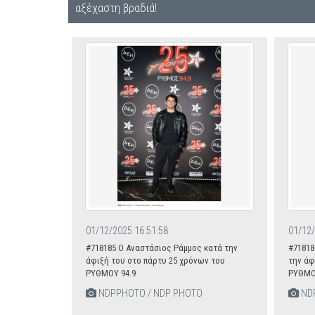
αξέχαστη βραδιά!
01/12/2025 16:51:58
01/12/
#718185 Ο Αναστάσιος Ράμμος κατά την
#71818
άφιξή του στο πάρτυ 25 χρόνων του
την άφ
ΡΥΘΜΟΥ 94.9
ΡΥΘΜΟ
NDPPHOTO / NDP PHOTO
NDP