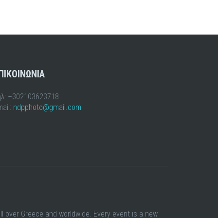
ΠΙΚΟΙΝΩΝΙΑ
ηλ: +302103623718
ail:
ndpphoto@gmail.com
all over Greece and worldwide. Every event is a new