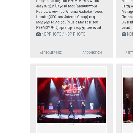
Προγράμματος του ΡΥΘΜΟΥ 94.9 & του
Μπουρο
easy 97.2),η Όλγα Κίτσου(Διευθύντρια
με τη 
Ραδιοφώνων του Antenna Audio),o Tewes
Manager
Henning(CEO του Antenna Group) κι η
Πέτρου
Μαργαρίτα Λοΐζου(Music Manager του
Diversi
ΡΥΘΜΟΥ 94.9) πριν την έναρξη του event
event
NDPPHOTO / NDP PHOTO
NDP
ΛΕΠΤΟΜΈΡΕΙΕΣ
ΑΠΟΘΉΚΕΥΣΗ
ΛΕΠΤ