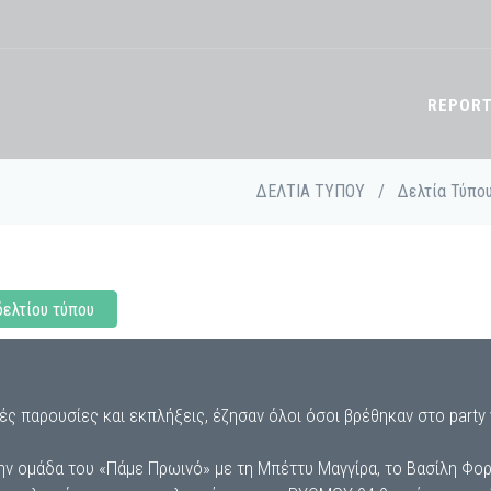
REPOR
ΔΕΛΤΙΑ ΤΥΠΟΥ
/
Δελτία Τύπο
δελτίου τύπου
ές παρουσίες και εκπλήξεις, έζησαν όλοι όσοι βρέθηκαν στο party
ην ομάδα του «Πάμε Πρωινό» με τη Μπέττυ Μαγγίρα, το Βασίλη Φορτ