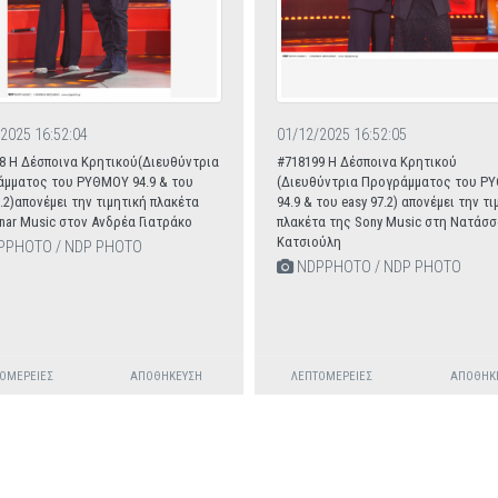
2025 16:52:04
01/12/2025 16:52:05
8 Η Δέσποινα Κρητικού(Διευθύντρια
#718199 Η Δέσποινα Κρητικού
μματος του ΡΥΘΜΟΥ 94.9 & του
(Διευθύντρια Προγράμματος του Ρ
7.2)απονέμει την τιμητική πλακέτα
94.9 & του easy 97.2) απονέμει την τι
nar Music στον Ανδρέα Γιατράκο
πλακέτα της Sony Music στη Νατάσσ
Κατσιούλη
PHOTO / NDP PHOTO
NDPPHOTO / NDP PHOTO
ΟΜΈΡΕΙΕΣ
ΑΠΟΘΉΚΕΥΣΗ
ΛΕΠΤΟΜΈΡΕΙΕΣ
ΑΠΟΘΉΚ