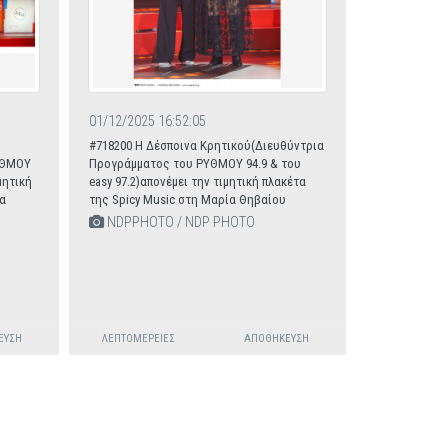
01/12/2025 16:52:05
#718200 Η Δέσποινα Κρητικού(Διευθύντρια
ΥΘΜΟΥ
Προγράμματος του ΡΥΘΜΟΥ 94.9 & του
μητική
easy 97.2)απονέμει την τιμητική πλακέτα
α
της Spicy Music στη Μαρία Θηβαίου
NDPPHOTO / NDP PHOTO
ΕΥΣΗ
ΛΕΠΤΟΜΈΡΕΙΕΣ
ΑΠΟΘΉΚΕΥΣΗ