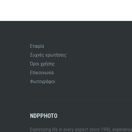
Εταιρία
Συχνές ερωτήσεις
Όροι χρήσης
Επικοινωνία
Φωτογράφοι
NDPPHOTO
Expressing life in every aspect since 1990, experienc