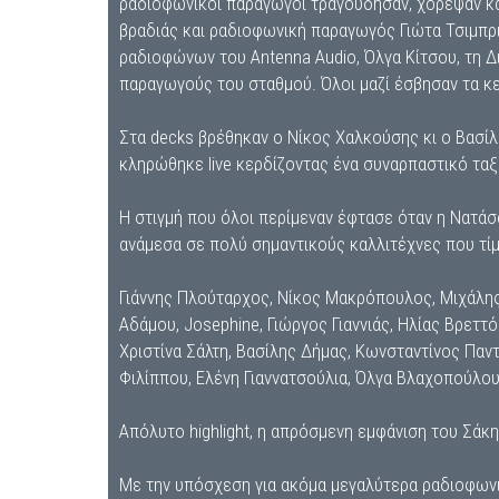
ραδιοφωνικοί παραγωγοί τραγούδησαν, χόρεψαν κα
βραδιάς και ραδιοφωνική παραγωγός Γιώτα Τσιμπρι
ραδιοφώνων του Antenna Audio, Όλγα Κίτσου, τη Δ
παραγωγούς του σταθμού. Όλοι μαζί έσβησαν τα κ
Στα decks βρέθηκαν ο Νίκος Χαλκούσης κι ο Βασίλ
κληρώθηκε live κερδίζοντας ένα συναρπαστικό ταξ
Η στιγμή που όλοι περίμεναν έφτασε όταν η Νατάσ
ανάμεσα σε πολύ σημαντικούς καλλιτέχνες που τίμ
Γιάννης Πλούταρχος, Νίκος Μακρόπουλος, Μιχάλης 
Αδάμου, Josephine, Γιώργος Γιαννιάς, Ηλίας Βρετ
Χριστίνα Σάλτη, Βασίλης Δήμας, Κωνσταντίνος Παντ
Φιλίππου, Ελένη Γιαννατσούλια, Όλγα Βλαχοπούλου,
Απόλυτο highlight, η απρόσμενη εμφάνιση του Σάκ
Με την υπόσχεση για ακόμα μεγαλύτερα ραδιοφωνικ