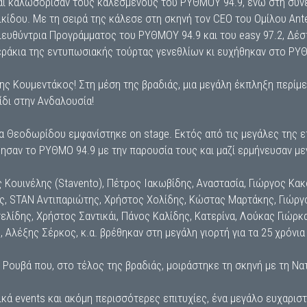
ι καλωσόρισαν τους καλεσμένους του ΡΥΘΜΟΥ 94.9, ενώ στη συνέ
κίδου. Με τη σειρά της κάλεσε στη σκηνή τον CEO του Ομίλου Ante
ιευθύντρια Προγράμματος του ΡΥΘΜΟΥ 94.9 και του easy 97.2, Δέ
εράκια της εντυπωσιακής τούρτας γενεθλίων κι ευχήθηκαν στο ΡΥΘ
ης Κουμεντάκος! Στη μέση της βραδιάς, μια μεγάλη έκπληξη περίμ
ίδι στην Ανδαλουσία!
α Θεοδωρίδου εμφανίστηκε on stage. Εκτός από τις μεγάλες της ε
ησαν το ΡΥΘΜΟ 94.9 με την παρουσία τους και μαζί ερμήνευσαν με
Κουινέλης (Stavento), Πέτρος Ιακωβίδης, Αναστασία, Γιώργος Κακ
τός, STAN Αντιπαριώτης, Χρήστος Χολίδης, Κώστας Μαρτάκης, Γιώργ
ελίδης, Χρήστος Σαντικάι, Πάνος Καλίδης, Κατερίνα, Λούκας Γιώρκα
 Αλέξης Σέρκος, κ.α. βρέθηκαν στη μεγάλη γιορτή για τα 25 χρόνι
η Ρουβά που, στο τέλος της βραδιάς, μοιράστηκε τη σκηνή με τη Ν
ά events και ακόμη περισσότερες επιτυχίες, ένα μεγάλο ευχαριστ