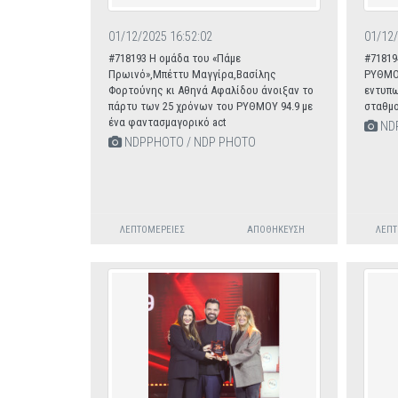
01/12/2025 16:52:02
01/12/
#718193 Η ομάδα του «Πάμε
#71819
Πρωινό»,Μπέττυ Μαγγίρα,Βασίλης
ΡΥΘΜΟΥ
Φορτούνης κι Αθηνά Αφαλίδου άνοιξαν το
εντυπω
πάρτυ των 25 χρόνων του ΡΥΘΜΟΥ 94.9 με
σταθμ
ένα φαντασμαγορικό act
NDP
NDPPHOTO / NDP PHOTO
ΛΕΠΤΟΜΈΡΕΙΕΣ
ΑΠΟΘΉΚΕΥΣΗ
ΛΕΠΤ