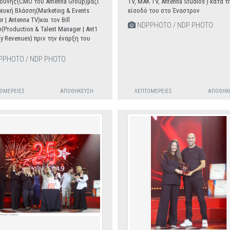
ύνης(CMO του Antenna Group)μαζί
TV, MAK TV, Antenna Studios ) κατά τ
Λευκή Βλάσση(Marketing & Events
είσοδό του στο Έναστρον
 | Antenna TV)και τον Bill
NDPPHOTO / NDP PHOTO
(Production & Talent Manager | Ant1
fy Revenues) πριν την έναρξη του
PHOTO / NDP PHOTO
ΟΜΈΡΕΙΕΣ
ΑΠΟΘΉΚΕΥΣΗ
ΛΕΠΤΟΜΈΡΕΙΕΣ
ΑΠΟΘΉΚ