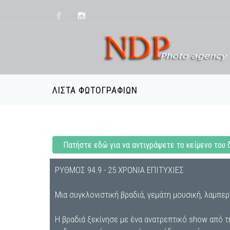
ΛΊΣΤΑ ΦΩΤΟΓΡΑΦΙΏΝ
Πατήστε εδώ για να αντιγράψετε το κείμενο του 
ΡΥΘΜΟΣ 94.9 - 25 ΧΡΟΝΙΑ ΕΠΙΤΥΧΙΕΣ
Μια συγκλονιστική βραδιά, γεμάτη μουσική, λαμπερ
Η βραδιά ξεκίνησε με ένα ανατρεπτικό show από τ