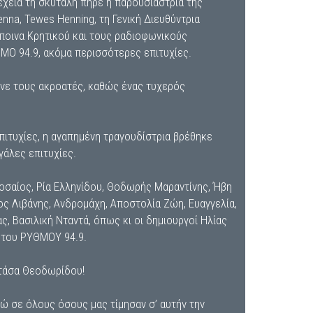
χεια τη σκυτάλη πήρε η παρουσιάστρια της
nna, Tewes Henning, τη Γενική Διευθύντρια
σποινα Κρητικού και τους ραδιοφωνικούς
ΜΟ 94.9, ακόμα περισσότερες επιτυχίες.
ενε τους ακροατές, καθώς ένας τυχερός
πιτυχίες, η αγαπημένη τραγουδίστρια βρέθηκε
γάλες επιτυχίες.
οσαίος, Ρία Ελληνίδου, Θοδωρής Μαραντίνης, Ήβη
ος Λιβάνης, Ανδρομάχη, Αποστολία Ζώη, Ευαγγελία,
ς, Βασιλική Νταντά, όπως κι οι δημιουργοί Ηλίας
α του ΡΥΘΜΟΥ 94.9.
ατάσα Θεοδωρίδου!
ώ σε όλους όσους μας τίμησαν σ’ αυτήν την