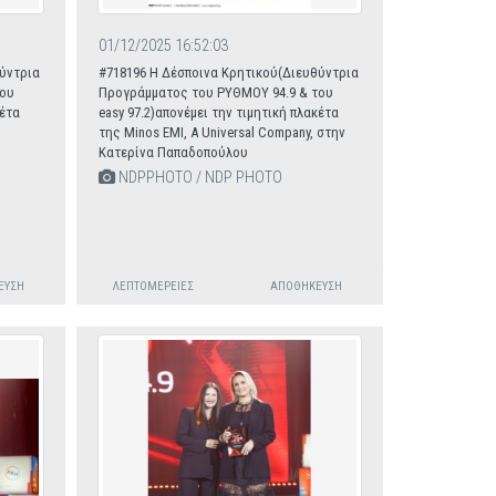
01/12/2025 16:52:03
ύντρια
#718196 Η Δέσποινα Κρητικού(Διευθύντρια
του
Προγράμματος του ΡΥΘΜΟΥ 94.9 & του
κέτα
easy 97.2)απονέμει την τιμητική πλακέτα
της Minos EMI, A Universal Company, στην
Κατερίνα Παπαδοπούλου
NDPPHOTO / NDP PHOTO
ΕΥΣΗ
ΛΕΠΤΟΜΈΡΕΙΕΣ
ΑΠΟΘΉΚΕΥΣΗ