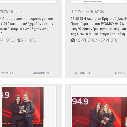
2025 16:52:02
01/12/2025 16:52:03
4 Οι ραδιοφωνικοί παραγωγοί του
#718195 Η Δέσποινα Κρητικού(Διευθ
 94.9 και τα στελέχη σβήνουν την
Προγράμματος του ΡΥΘΜΟΥ 94.9 & 
σιακή τούρτα των 25 χρόνων του
easy 97.2)απονέμει την τιμητική πλα
ού
της Heaven Music, Σπύρο Σταμούλη
PHOTO / NDP PHOTO
NDPPHOTO / NDP PHOTO
ΟΜΈΡΕΙΕΣ
ΑΠΟΘΉΚΕΥΣΗ
ΛΕΠΤΟΜΈΡΕΙΕΣ
ΑΠΟΘΉΚ