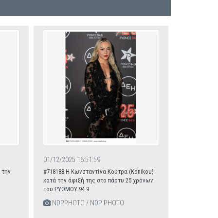
01/12/2025 16:51:59
 την
#718188 Η Κωνσταντίνα Κούτρα (Κonikou)
κατά την άφιξή της στο πάρτυ 25 χρόνων
του ΡΥΘΜΟΥ 94.9
NDPPHOTO / NDP PHOTO