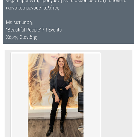
vegan προϊόντα, προηγμένη εκπαίδευση με στόχο απόλυτα
ικανοποιημένους πελάτες.
Με εκτίμηση,
“Beautiful People”PR Events
Χάρης Σιανίδης