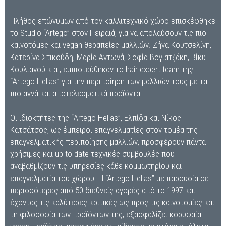
Πλήθος επώνυμων από τον καλλιτεχνικό χώρο επισκέφθηκε
το Studio “Artego” στον Πειραιά, για να απολαύσουν τις πιο
καινοτόμες και vegan θεραπείες μαλλιών. Ζήνα Κουτσελίνη,
Κατερίνα Στικούδη, Μαρία Αντωνά, Σοφία Βογιατζάκη, Βίκυ
Κουλιανού κ.α., εμπιστεύθηκαν το hair expert team της
“Artego Hellas” για την περιποίηση των μαλλιών τους με τα
πιο αγνά και αποτελεσματικά προϊόντα.
Οι ιδιοκτήτες της “Artego Hellas”, Ελπίδα και Νίκος
Κατσάτσος, ως έμπειροι επαγγελματίες στον τομέα της
επαγγελματικής περιποίησης μαλλιών, προσφέρουν πάντα
χρήσιμες και up-to-date τεχνικές συμβουλές που
αναβαθμίζουν τις υπηρεσίες κάθε κομμωτηρίου και
επαγγελματία του χώρου. H “Artego Hellas” με παρουσία σε
περισσότερες από 50 διεθνείς αγορές από το 1997 και
έχοντας τις καλύτερες κριτικές ως προς τις καινοτομίες και
τη φιλοσοφία των προϊόντων της, εξασφαλίζει κορυφαία