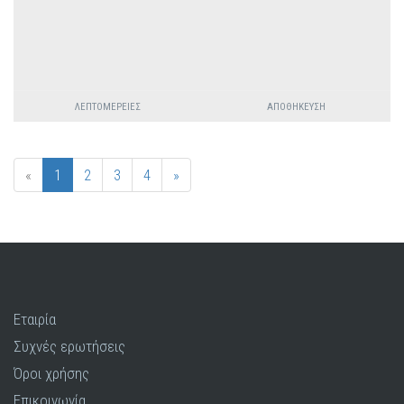
ΛΕΠΤΟΜΈΡΕΙΕΣ
ΑΠΟΘΉΚΕΥΣΗ
«
1
2
3
4
»
Εταιρία
Συχνές ερωτήσεις
Όροι χρήσης
Επικοινωνία