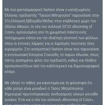
Με ένα φαντασμαγορικό fashion show ο καταξιωμένος
Έλληνας σχεδιαστής “Tassos Mitropoulos” παρουσίασε στην
31η Ελληνική Εβδομάδα Μόδας στον επιβλητικό χώρο του
Ωδείου Αθηνών, τη νέα του συλλογή SS’23 «Blooming of
Color», εμπνευσμένη απο τη χρωματική παλέτα ενός
πολύχρωμου κήπου και την ιδιαίτερη γλυπτική των φύλλων,
όπου οι έντονες λάμψεις και οι λαμπερές ποιοτικές ύλες
κυριαρχούν. Στο ανατρεπτικό fashion show που παρουσίασε
η εντυπωσιακή Κατερίνα Στικούδη, το παρών έδωσαν, όπως
πάντα, αγαπημένοι φίλοι του σχεδιαστή, καθώς και πλήθος
προσωπικοτήτων από τον καλλιτεχνικό και δημοσιογραφικό
κόσμο.
Με οδηγό το πάθος για καινοτομία και τη φιλοσοφία ότι
κάθε ρούχο είναι μοναδικό ο Τάσος Μητρόπουλος
δημιουργεί πρωτοποριακούς συνδυασμούς υλικών για κάθε
γυναίκα. Έτσι και η νέα του συλλογή «Blooming of Color»,