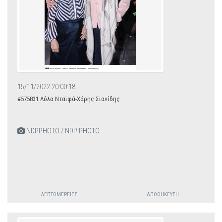
15/11/2022 20:00:18
#575831 Λόλα Νταϊφά-Χάρης Σιανίδης
NDPPHOTO / NDP PHOTO
ΛΕΠΤΟΜΈΡΕΙΕΣ
ΑΠΟΘΉΚΕΥΣΗ