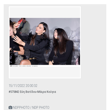
15/11/2022 20:00:32
#575842 Εύη Βατίδου-Μάιρα Κούγια
NDPPHOTO / NDP PHOTO