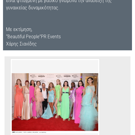
είναι φτιαγμένη με βασικό γνώμονα την ανάδειξη της
γυναικείας δυναμικότητας.
Με εκτίμηση,
“Beautiful People”PR Events
Χάρης Σιανίδης