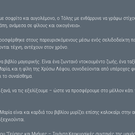
με σοφρίτο και αυγολέμονο, ο Τόλης με ενθάρρυνε να γράψω στίχου
άπη, ανάμεσα σε φίλους και οικογένεια».
 προσφέρθηκε στους παρευρισκόμενους μέσω ενός σελιδοδείκτη πο
ονται τέχνη, αντέχουν στον χρόνο.
α βιβλίο μαγειρικής. Είναι ένα ζωντανό ντοκουμέντο ζωής, ένα ταξ
Μαρία, και η φίλη της Χρύσω Λέφου, συνοδεύονται από υπέροχες φ
ι το συναίσθημα.
 ξανά, να τις εξελίξουμε – ώστε να προσφέρουμε στο μέλλον κάτι 
 Μαρία είναι και καρδιά του βιβλίου μυρίζει επίσης καλοκαίρι στην 
ξεχνιούνται.
ου "Γεύσεις και Μνήμες – Τριάντα Κερκυραϊκές συνταγές της μαμά