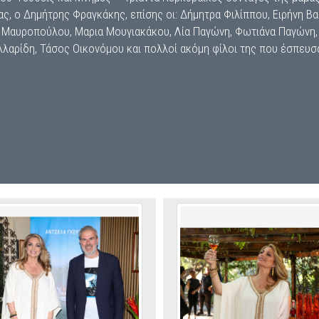
ς, ο Δημήτρης Φραγκάκης, επίσης οι: Δήμητρα Φιλίππου, Ειρήνη 
α Μαυροπούλου, Μαρια Μουγιακάκου, Λία Παγώνη, Φωτιάνα Παγώνη, 
λαρίδη, Τάσος Οικονόμου και πολλοί ακόμη φίλοι της που έσπευσα