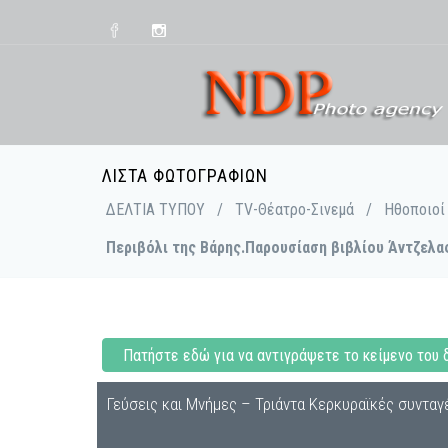
ΛΊΣΤΑ ΦΩΤΟΓΡΑΦΙΏΝ
ΔΕΛΤΙΑ ΤΥΠΟΥ
/
TV-Θέατρο-Σινεμά
/
Ηθοποιοί
Περιβόλι της Βάρης.Παρουσίαση βιβλίου Άντζελας
Πατήστε εδώ για να αντιγράψετε το κείμενο του 
Γεύσεις και Μνήμες – Τριάντα Κερκυραϊκές συνταγ