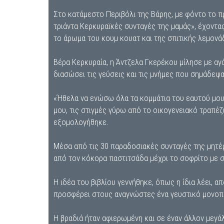
Στο κατάμεστο Περιβόλι της Βάρης, με φόντο το π
τριάντα Κερκυραϊκές συνταγές της μαμάς», έχοντας
το άρωμα του κουμ κουατ και της σπιτικής λεμον
Βέρα Κερκυραία, η Άντζελα Γκερέκου μίλησε με αγά
διασώσει τις γεύσεις και τις μνήμες που σημάδεψα
«Ήθελα να ενώσω όλα τα κομμάτια του εαυτού μου:
μου, τις στιγμές γύρω από το οικογενειακό τραπέζι
εξομολογήθηκε.
Μέσα από τις 30 παραδοσιακές συνταγές της μητέρ
από τον κόκορα παστιτσάδα μέχρι το σοφρίτο με σ
Η ιδέα του βιβλίου γεννήθηκε, όπως η ίδια λέει, απ
προσφέρει στους αναγνώστες ένα γευστικό μονοπάτ
Η βραδιά ήταν αφιερωμένη και σε έναν άλλον μεγά