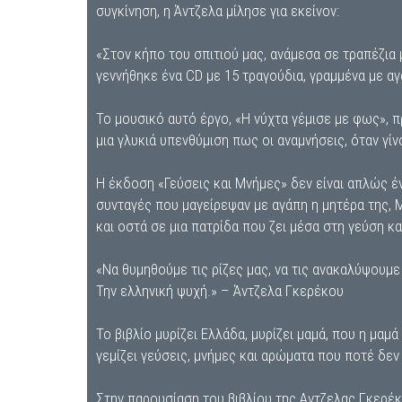
συγκίνηση, η Άντζελα μίλησε για εκείνον:
«Στον κήπο του σπιτιού μας, ανάμεσα σε τραπέζια 
γεννήθηκε ένα CD με 15 τραγούδια, γραμμένα με αγ
Το μουσικό αυτό έργο, «Η νύχτα γέμισε με φως»,
μια γλυκιά υπενθύμιση πως οι αναμνήσεις, όταν γίν
Η έκδοση «Γεύσεις και Μνήμες» δεν είναι απλώς έν
συνταγές που μαγείρεψαν με αγάπη η μητέρα της, 
και οστά σε μια πατρίδα που ζει μέσα στη γεύση κα
«Να θυμηθούμε τις ρίζες μας, να τις ανακαλύψουμε
Την ελληνική ψυχή.» – Άντζελα Γκερέκου
Το βιβλίο μυρίζει Ελλάδα, μυρίζει μαμά, που η μαμά
γεμίζει γεύσεις, μνήμες και αρώματα που ποτέ δεν 
Στην παρουσίαση του βιβλίου της Αντζελας Γκερέκ