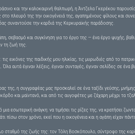
ράσινο και την καλοκαιρινή θαλπωρή, η Άντζελα Γκερέκου παρουσία
 στο πλευρό της την οικογένειά της, αγαπημένους φίλους και συνε
άδας συναντούσε την καρδιά της Κερκυραϊκής παράδοσης.
πη, σεβασμό και συγκίνηση για το έργο της — ένα έργο ψυχής, βαθ
ν τη ζωή της.
 τις εικόνες της παιδικής μου ηλικίας, τις μυρωδιές από το πατρ
. Όλα αυτά έγιναν λέξεις, έγιναν συνταγές, έγιναν σελίδες σε ένα β
ας της, η συγγραφέας μας προσκαλεί σε ένα ταξίδι γεύσης, μνήμης
κόρδο και μαϊντανό, και από τις αυγοφέτες με ζάχαρη μέχρι τα τζ
ό μια εσωτερική ανάγκη: να τιμήσει τις ρίζες της, να κρατήσει ζωντ
ι πίσω στον χρόνο, εκεί που η οικογένεια και η αγάπη είχαν πάντ
λο σταθμό της ζωής της: τον Τόλη Βοσκόπουλο, σύντροφο της καρδ