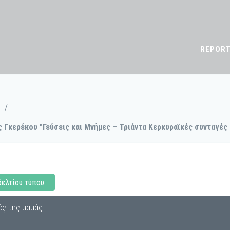
REPOR
/
 Γκερέκου "Γεύσεις και Μνήμες – Τριάντα Κερκυραϊκές συνταγές 
δελτίου τύπου
ές της μαμάς