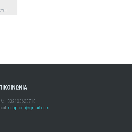
ΕΥΣΗ
ΠΙΚΟΙΝΩΝΙΑ
ηλ: +302103623718
ail:
ndpphoto@gmail.com