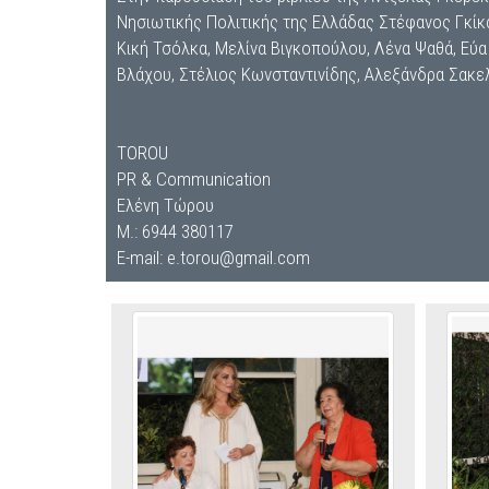
Νησιωτικής Πολιτικής της Ελλάδας Στέφανος Γκίκα
Κική Τσόλκα, Μελίνα Βιγκοπούλου, Λένα Ψαθά, Εύ
Βλάχου, Στέλιος Κωνσταντινίδης, Αλεξάνδρα Σακελ
TOROU
PR & Communication
Ελένη Τώρου
Μ.: 6944 380117
E-mail: e.torou@gmail.com