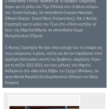
Ο Αναστάσης Ροϊλός τιμήθηκε με το Βραβείο «Δημήτρης
Χορν» για το ρόλο του Τζιμ Ο’Κόνορ στο «Γυάλινο κόσμο»
του Τενεσί Ουίλιαμς, σε σκηνοθεσία Γιώργου Νανούρη
(Εθνικό Θέατρο- Σκηνή Νίκος Κούρκουλος). Και ο Φώτης
Στρατηγός για το ρόλο του Τζων στο «Πόσο κοστίζει να
ζεις» της Μαρτίνα Μάγιοκ, σε σκηνοθεσία Θωμά
Μοσχόπουλου (Πόρτα).
Ο Φώτης Στρατηγός θα έχει στην κατοχή του το σταυρό για
τους επόμενους 4 μήνες, οπότε και θα τον παραδώσει στον
Δημήτρη Καπουράνη νικητή του Βραβείου «Δημήτρης Χορν»
για τη σεζόν 2022-2023, για τους ρόλους του Μαρτίν/
Φεδερίκου στο «Μια άλλη Θήβα» του Σέρχιο Μπλάνκο, σε
σκηνοθεσία Βαγγέλη Θεοδωρόπουλου (Θέατρο του Νέου
Κόσμου).