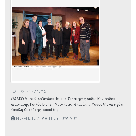
10/11/2024 22:47:45
#672439 Μυρτώ Λοβέρδου-Φώτης Στρατηγός-Λυδία Κονιόρδου-
Αναστάσης Ροϊλός-Ειρήνη Μουντράκη-Σταμάτης Φασουλής-Αντιγόνη
Καράλη-Θεοδόσης Ισαακίδης
NDPPHOTO / ΕΛΛΗ ΠΟΥΠΟΥΛΙΔΟΥ