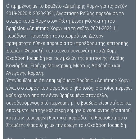
Ο τιμημένος με το Βραβείο «Δημήτρης Χορν» για τις σεζόν
2019-2020 & 2020-2021, Αναστάσης Ροϊλός παρέδωσε το
σταυρό του Δ.Χορν στον Φώτη Στρατηγό, νικητή του
Βραβείου «Δημήτρης Χορν» για τη σεζόν 2021-2022. Η
παράδοση - παραλαβή του σταυρού του Δ.Χορν
πραγματοποιήθηκε παρουσία του προέδρου της επιτροπής
Σταμάτη Φασουλή, του στενού συνεργάτη του Δ.Χορν,
Θεοδόση Ισαακίδη και των μελών της επιτροπής, Λυδίας
Κονιόρδου, Ειρήνης Μουντράκη, Μυρτώς Λοβέρδου και
Αντιγόνης Καράλη.
Υπενθυμίζουμε ότι επαμειβόμενο Βραβείο «Δημήτρης Χορν»
είναι ο σταυρός που φορούσε ο ηθοποιός, ο οποίος περνάει
κάθε χρόνο από τον έναν βραβευμένο στον άλλο,
συνοδευόμενος από περγαμηνή. Το βραβείο είναι ετήσιο και
απονέμεται για την καλύτερη ερμηνεία νέου άντρα ηθοποιού
κατά την περασμένη θεατρική περίοδο. Το θεσμοθέτησε ο
Σταμάτης Φασουλής με την αρωγή του Θεοδόση Ισαακίδη.