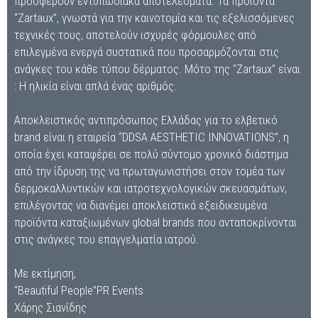
προσφέρουν εντυπωσιακά αποτελέσματα. Τα προϊόντα
“Zartaux”, γνωστά για την καινοτομία και τις εξελισσόμενες
τεχνικές τους, αποτελούν ισχυρές φόρμουλες από
επιλεγμένα ενεργά συστατικά που προσαρμόζονται στις
ανάγκες του κάθε τύπου δέρματος. Μότο της “Zartaux” είναι
: Η ηλικία είναι απλά ένας αριθμός.
Αποκλειστικός αντιπρόσωπος Ελλάδας για το ελβετικό
brand είναι η εταιρεία “DDSA AESTHETIC INNOVATIONS”, η
οποία έχει καταφέρει σε πολύ σύντομο χρονικό διάστημα
από την ίδρυση της να πρωταγωνιστήσει στον τομέα των
δερμοκαλλυντικών και ιατροτεχνολογικών σκευασμάτων,
επιλέγοντας να διανέμει αποκλειστικά εξειδικευμένα
προϊόντα καταξιωμένων global brands που ανταποκρίνονται
στις ανάγκες του επαγγελματία ιατρού.
Με εκτίμηση,
“Beautiful People”PR Events
Χάρης Σιανίδης