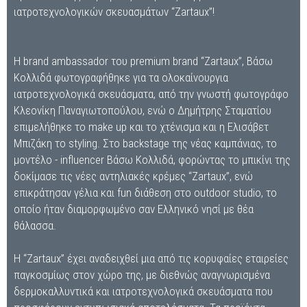
ιατροτεχνολογικών σκευασμάτων “Zartaux”!
H brand ambassador του premium brand “Zartaux”, Βάσω
Κολλιδά φωτογραφήθηκε για τα ολοκαίνουργια
ιατροτεχνολογικά σκευάσματα, από την γνωστή φωτογράφο
Κλεονίκη Παναγιωτοπούλου, ενώ ο Δημήτρης Σταματίου
επιμελήθηκε το make up και το χτένισμα και η Ελισάβετ
Μπιζάκη το styling. Στο backstage της νέας καμπάνιας, το
μοντέλο - influencer Βάσω Κολλιδά, φορώντας το μπικίνι της
δοκίμασε τις νέες αντηλιακές κρέμες “Zartaux”, ενώ
επικράτησαν γέλια και fun διάθεση στο outdoor studio, το
οποίο ήταν διαμορφωμένο σαν Ελληνικό νησί με θέα
θάλασσα.
Η “Zartaux” έχει αναδειχθεί μια από τις κορυφαίες εταιρείες
παγκοσμίως στον χώρο της, με διεθνώς αναγνωρισμένα
δερμοκαλλυντικά και ιατροτεχνολογικά σκευάσματα που