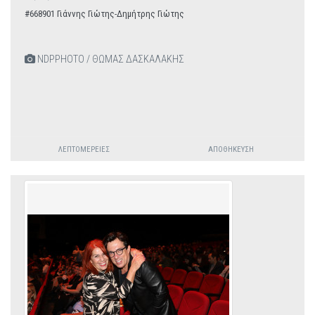
#668901 Γιάννης Γιώτης-Δημήτρης Γιώτης
NDPPHOTO / ΘΩΜΑΣ ΔΑΣΚΑΛΑΚΗΣ
ΛΕΠΤΟΜΈΡΕΙΕΣ
ΑΠΟΘΉΚΕΥΣΗ