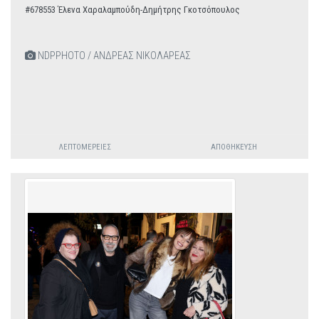
#678553 Έλενα Χαραλαμπούδη-Δημήτρης Γκοτσόπουλος
NDPPHOTO / ΑΝΔΡΕΑΣ ΝΙΚΟΛΑΡΕΑΣ
ΛΕΠΤΟΜΈΡΕΙΕΣ
ΑΠΟΘΉΚΕΥΣΗ