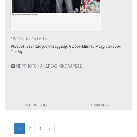
18/12/2024 14:06:18
#678554 Τζένη Διαγούπη-Βαγγέλης Θώδος-Μπέττυ Μαγγίρα-Τζόυς
Ευείδη
NDPPHOTO / ΑΝΔΡΕΑΣ ΝΙΚΟΛΑΡΕΑΣ
ΛΕΠΤΟΜΈΡΕΙΕΣ
ΑΠΟΘΉΚΕΥΣΗ
«
1
2
3
»