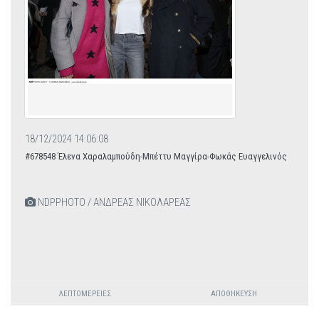
18/12/2024 14:06:08
#678548 Έλενα Χαραλαμπούδη-Μπέττυ Μαγγίρα-Φωκάς Ευαγγελινός
NDPPHOTO / ΑΝΔΡΕΑΣ ΝΙΚΟΛΑΡΕΑΣ
ΛΕΠΤΟΜΈΡΕΙΕΣ
ΑΠΟΘΉΚΕΥΣΗ