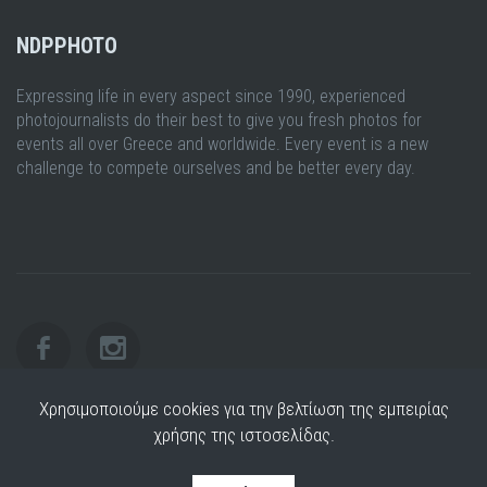
NDPPHOTO
Expressing life in every aspect since 1990, experienced
photojournalists do their best to give you fresh photos for
events all over Greece and worldwide. Every event is a new
challenge to compete ourselves and be better every day.
Χρησιμοποιούμε cookies για την βελτίωση της εμπειρίας
χρήσης της ιστοσελίδας.
Copyright © 2026+ Versus Software.
Developed by
Versus