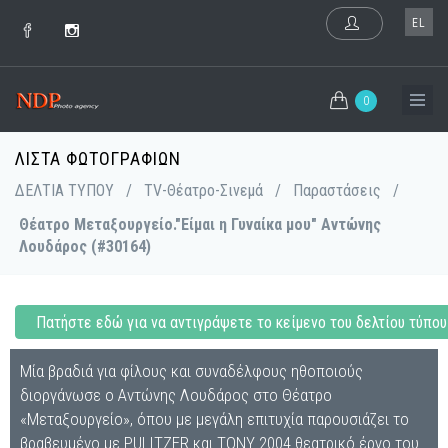
EL
0
ΛΊΣΤΑ ΦΩΤΟΓΡΑΦΙΏΝ
ΔΕΛΤΙΑ ΤΥΠΟΥ
/
TV-Θέατρο-Σινεμά
/
Παραστάσεις
/
Θέατρο Μεταξουργείο."Είμαι η Γυναίκα μου" Αντώνης
Λουδάρος (#30164)
Πατήστε εδώ για να αντιγράψετε το κείμενο του δελτίου τύπου
Μία βραδιά για φίλους και συναδέλφους ηθοποιούς
διοργάνωσε ο Αντώνης Λουδάρος στο Θέατρο
«Μεταξουργείο», όπου με μεγάλη επιτυχία παρουσιάζει το
βραβευμένο με PULITZER και TONY 2004 θεατρικό έργο του