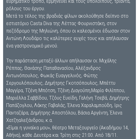
ευρηματικό τρόπο, ερμηνεύει και τους υπόλοιπους, τριάντα,
ρόλους του έργου.
Μετά το τέλος της βραδιάς φίλων ακολούθησε δείπνο στο
εστιατόριο Casta Diva της Λέττας Φουρνιστάκη, στον
πεζόδρομο της Μηλιώνη, όπου οι καλεσμένοι έδωσαν στον
Αντώνη Λουδάρο τις καλύτερες ευχές τους και απήλαυσαν
ένα γαστρονομικό μενού.
Την παράσταση μεταξύ άλλων απήλαυσαν οι: Μιχάλης
Ρέππας, Θανάσης Παπαθανασίου, Αλέξανδρος
Αντωνόπουλος, Φωκάς Ευαγγελινός, Φώτης
Σεργουλόπουλος, Δημήτρης Γκοτσόπουλος, Μπέττυ
Μαγγίρα, Τζένη Μπότση, Τζένη Διαγούπη,Μαρία Φιλίππου,
Μαριέλλα Σαββίδου, Τζόυς Ευείδη, Γαλήνη Τσεβά, Δημήτρης
Παπάζογλου, Λάκης Γαβαλάς, Έλενα Χαραλαμπούδη, Ιρις
Πανταζάρα, Δημήτρης Αποστόλου, Βάσια Αργέντη, Έλενα
Χατζηαλεξάνδρου, κ.α.
«Είμαι η γυναίκα μου», θέατρο Μεταξουργείο (Ακαδήμου 14,
Αθήνα), κάθε Δευτέρα και Τρίτη στις 21:00. Από 18/11.