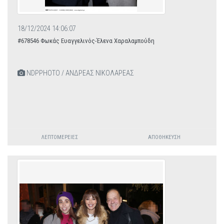
18/12/2024 14:06:07
#678546 Φωκάς Ευαγγελινός-Έλενα Χαραλαμπούδη
NDPPHOTO / ΑΝΔΡΕΑΣ ΝΙΚΟΛΑΡΕΑΣ
ΛΕΠΤΟΜΈΡΕΙΕΣ
ΑΠΟΘΉΚΕΥΣΗ