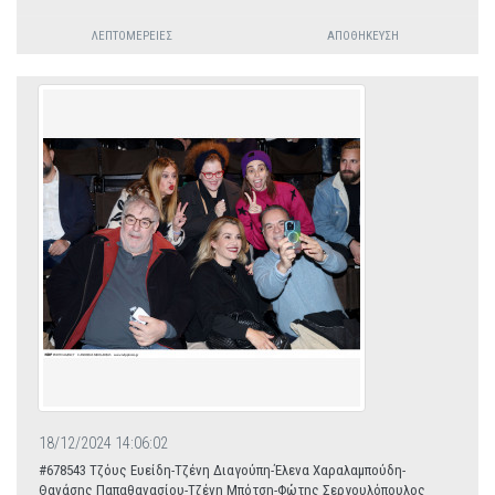
ΛΕΠΤΟΜΈΡΕΙΕΣ
ΑΠΟΘΉΚΕΥΣΗ
18/12/2024 14:06:02
#678543 Τζόυς Ευείδη-Τζένη Διαγούπη-Έλενα Χαραλαμπούδη-
Θανάσης Παπαθανασίου-Τζένη Μπότση-Φώτης Σεργουλόπουλος