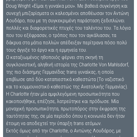
Doug Wright «Είμαι η γυναίκα μου». Με βαθειά συγκίνηση και
συνεχή μπιζαρίσματα οι καλεσμένοι αποθέωσαν τον Αντώνη
Λουδάρο, που με τη συγκεκριμένη παράσταση ξεδιπλώνει
πολλές και διαφορετικές πτυχές του ταλέντου του. Τα λόγια
που του εξέφρασαν, ο τρόπος που τον αγκάλιασαν, τα
δάκρυα στα μάτια πολλών απέδειξαν περίτρανα πόσο πολύ
τους άγγιξε το έργο και η ερμηνεία του.
Ο καταξιωμένος ηθοποιός φέρνει στη σκηνή τη
συγκλονιστική, αληθινή ιστορία της Charlotte Von Mahlsdorf,
της πιο διάσημης Γερμανίδας trans γυναίκας, η οποία
επιβίωσε από δύο καταπιεστικά καθεστώτα (Το ναζιστικό
και το κομμουνιστικό καθεστώς της Ανατολικής Γερμανίας).
Η Charlotte ήταν μία αμφιλεγόμενη προσωπικότητα που
κακοποιήθηκε, επέζησε, λατρεύτηκε και πρόδωσε. Μία
μοναχική προσωπικότητα, πρωτοπόρος στην έκφραση της
ταυτότητας της, σε μία περίοδο όπου η κοινωνία δεν ήταν
έτοιμη να αποδεχτεί την ύπαρξη trans ατόμων.
Εκτός όμως από την Charlotte, ο Αντώνης Λουδάρος, με