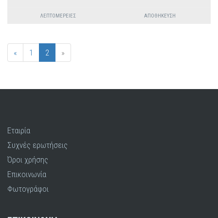
ΛΕΠΤΟΜΈΡΕΙΕΣ
ΑΠΟΘΉΚΕΥΣΗ
«
1
2
»
Εταιρία
Συχνές ερωτήσεις
Όροι χρήσης
Επικοινωνία
Φωτογράφοι