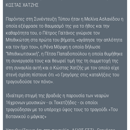
ΚΩΣΤΑΣ ΧΑΤΖΗΣ
Παρόντες στη Συνέντευξη Τύπου ήταν η Μελίνα Ασλανίδου η
οποία εξέφρασε το θαυμασμό της για το ήθος και την
καθαρότητα του, ο Πέτρος Γαϊτάνος γνώρισε τον
Μπιθικώτση στα πρώτα του βήματα, «αγάπησε την απλότητα
και τον ήχο του», η Ρένα Μόρφη η οποία δήλωσε
"Μπιθικωτσικική", η Πίτσα Παπαδοπούλου η οποία θυμήθηκε
τη συνεργασία τους και θεωρεί τιμή της τη συμμετοχή της
στη συναυλία αυτή και ο Κώστας Χατζής με τον οποίο είχε
στενή σχέση πίστευε ότι «ο Γρηγόρης στις καταλήξεις του
τραγουδούσε τον πόνο».
Ιδιαίτερη στιγμή της βραδιάς η παρουσία των νεαρών
16χρονων μουσικών - οι Τεκετζήδες - οι οποίοι
τραγούδησαν με το υπέροχο ύφος τους το τραγούδι «Του
Βοτανικού ο μάγκας»