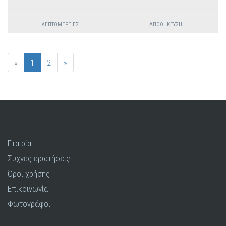
ΛΕΠΤΟΜΈΡΕΙΕΣ
ΑΠΟΘΉΚΕΥΣΗ
«
1
2
»
Εταιρία
Συχνές ερωτήσεις
Όροι χρήσης
Επικοινωνία
Φωτογράφοι