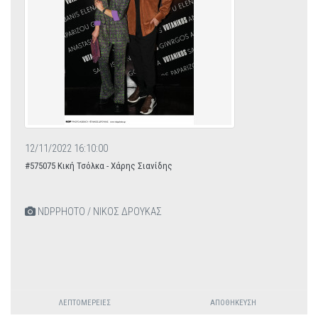
12/11/2022 16:10:00
#575075 Κική Τσόλκα - Χάρης Σιανίδης
NDPPHOTO / ΝΙΚΟΣ ΔΡΟΥΚΑΣ
ΛΕΠΤΟΜΈΡΕΙΕΣ
ΑΠΟΘΉΚΕΥΣΗ