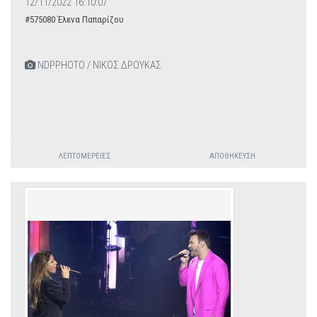
12/11/2022 16:10:07
#575080 Έλενα Παπαρίζου
NDPPHOTO / ΝΙΚΟΣ ΔΡΟΥΚΑΣ
ΛΕΠΤΟΜΈΡΕΙΕΣ
ΑΠΟΘΉΚΕΥΣΗ