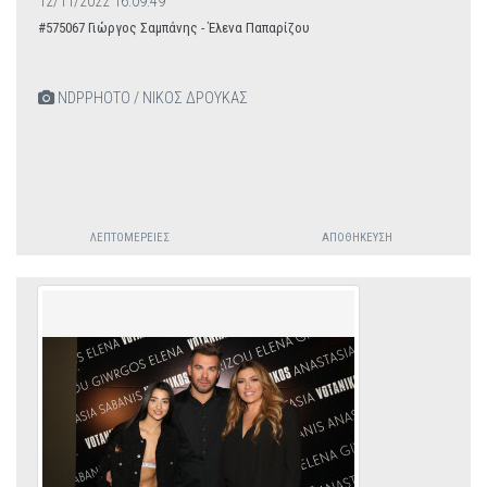
12/11/2022 16:09:49
#575067 Γιώργος Σαμπάνης - Έλενα Παπαρίζου
NDPPHOTO / ΝΙΚΟΣ ΔΡΟΥΚΑΣ
ΛΕΠΤΟΜΈΡΕΙΕΣ
ΑΠΟΘΉΚΕΥΣΗ