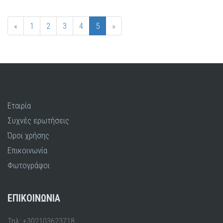
«
1
2
3
4
5
»
Εταιρία
Συχνές ερωτήσεις
Όροι χρήσης
Επικοινωνία
Φωτογράφοι
ΕΠΙΚΟΙΝΩΝΙΑ
Τηλ: +302103623718