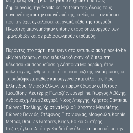
και χαρούμενη, η Ρία Ελληνίδου ευχαρίστησε τους
δημιουργούς, την “Panik” και το team της, όλους τους
συνεργάτες και την οικογένειά της, καθώς και τον κόσμο
που την έχει αγκαλιάσει και αγαπά κάθε της τραγούδι.
Πλακέτες απονεμήθηκαν επίσης στους δημιουργούς των
τραγουδιών και σε ραδιοφωνικούς σταθμούς.
Παρόντες στο πάρτι, που έγινε στο εντυπωσιακό place-to-be
«Riviera Coast», σ’ ένα ειδυλλιακό σκηνικό δίπλα στη
θάλασσα και παρουσίασε η Δέσποινα Μοιραράκη, ήταν
καλλιτέχνες, άνθρωποι από τα μέσα μαζικής ενημέρωσης και
τα ραδιόφωνα, καθώς και συγγενείς και φίλοι της Ρίας
Ελληνίδου. Μεταξύ άλλων, το παρών έδωσαν οι Πέτρος
Ιακωβίδης, Λευτέρης Πανταζής, Josephine, Γιώργος Λιβάνης,
Ανδρομάχη, Λένα Ζευγαρά, Νίκος Απέργης, Χρήστος Σαντικάι,
Γιώργος Τσαλίκης, Χριστίνα Μηλιού, Χρήστος Μενιδιάτης,
Γιώργος Γιαννιάς, Στέφανος Πιτσίνιαγκας, Μορφούλα, Konnie
Metaxa, Droulias Brothers, Kings, Bo και Σωτήρης
Γιαζιτζιόγλου. Από την βραδιά δεν έλειψε η μουσική, με την