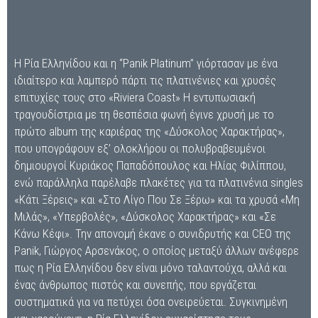
Η Ρία Ελληνίδου και η “Panik Platinum” γιόρτασαν με ένα
ιδιαίτερο και λαμπερό πάρτι τις πλατινένιες και χρυσές
επιτυχίες τους στο «Riviera Coast» Η εντυπωσιακή
τραγουδίστρια με τη θεσπέσια φωνή έγινε χρυσή με το
πρώτο album της καριέρας της «Δύσκολος Χαρακτήρας»,
που υπογράφουν εξ’ ολοκλήρου οι πολυβραβευμένοι
δημιουργοί Κυριάκος Παπαδόπουλος και Ηλίας Φιλίππου,
ενώ παράλληλα παρέλαβε πλακέτες για τα πλατινένια singles
«Κάτι Ξέρεις» και «Στο Λίγο Που Σε Ξέρω» και τα χρυσά «Μη
Μιλάς», «Υπερβολές», «Δύσκολος Χαρακτήρας» και «Σε
Κάνω Κέφι». Την απονομή έκανε ο συνιδρυτής και CEO της
Panik, Γιώργος Αρσενάκος, ο οποίος μεταξύ άλλων ανέφερε
πως η Ρία Ελληνίδου δεν είναι μόνο ταλαντούχα, αλλά και
ένας άνθρωπος πιστός και συνεπής, που εργάζεται
συστηματικά για να πετύχει όσα ονειρεύεται. Συγκινημένη