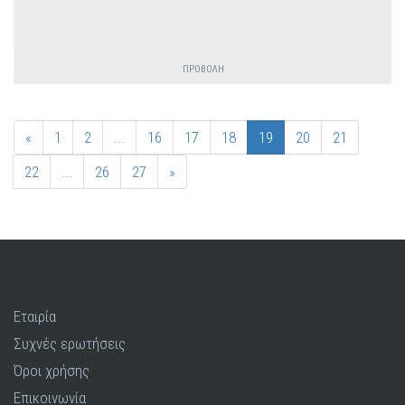
ΠΡΟΒΟΛΗ
«
1
2
...
16
17
18
19
20
21
22
...
26
27
»
Εταιρία
Συχνές ερωτήσεις
Όροι χρήσης
Επικοινωνία