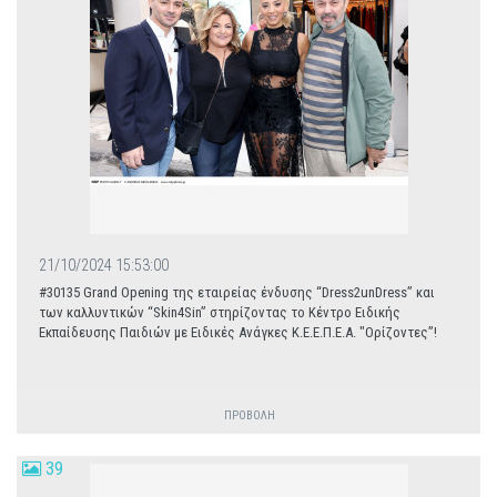
21/10/2024 15:53:00
#30135 Grand Opening της εταιρείας ένδυσης “Dress2unDress” και
των καλλυντικών “Skin4Sin” στηρίζοντας το Κέντρο Ειδικής
Εκπαίδευσης Παιδιών με Ειδικές Ανάγκες Κ.Ε.Ε.Π.Ε.Α. "Ορίζοντες”!
ΠΡΟΒΟΛΗ
39