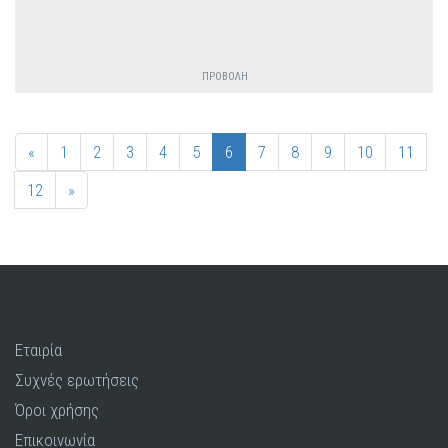
ΠΡΟΒΟΛΗ
«
1
2
3
4
5
6
7
8
9
10
11
12
»
Εταιρία
Συχνές ερωτήσεις
Όροι χρήσης
Επικοινωνία